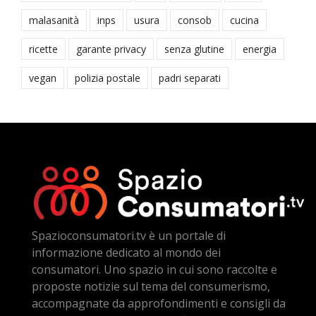
malasanità
inps
usura
consob
cucina
ricette
garante privacy
senza glutine
energia
vegan
polizia postale
padri separati
Spazioconsumatori.tv è un portale di
informazione dedicato al mondo dei
consumatori. Uno spazio in cui sono raccolte e
proposte notizie sul tema del consumerismo,
accompagnate da approfondimenti e consigli da