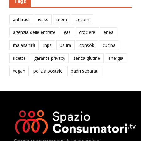
Tags
antitrust
ivass
arera
agcom
agenzia delle entrate
gas
crociere
enea
malasanità
inps
usura
consob
cucina
ricette
garante privacy
senza glutine
energia
vegan
polizia postale
padri separati