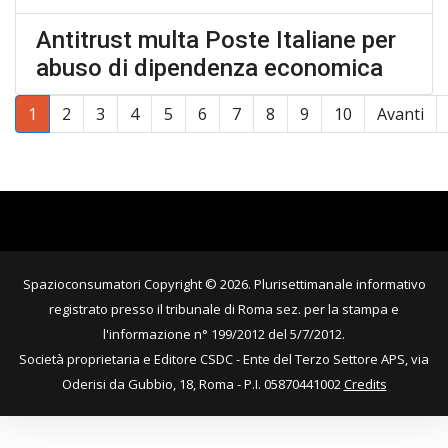
Antitrust multa Poste Italiane per
abuso di dipendenza economica
1
2
3
4
5
6
7
8
9
10
Avanti
Pagina 1 di 11
Spazioconsumatori Copyright © 2026. Plurisettimanale informativo
registrato presso il tribunale di Roma sez. per la stampa e
l'informazione n° 199/2012 del 5/7/2012.
Società proprietaria e Editore CSDC - Ente del Terzo Settore APS, via
Oderisi da Gubbio, 18, Roma - P.I. 05870441002
Credits