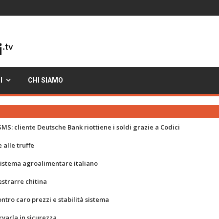
I
CHI SIAMO
MS: cliente Deutsche Bank riottiene i soldi grazie a Codici
 alle truffe
 sistema agroalimentare italiano
strarre chitina
ontro caro prezzi e stabilità sistema
rvarla in sicurezza