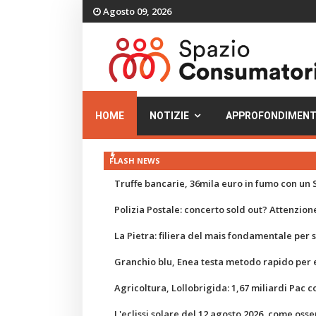
Agosto 09, 2026
HOME
NOTIZIE
APPROFONDIMENT
FLASH NEWS
Truffe bancarie, 36mila euro in fumo con un S
Polizia Postale: concerto sold out? Attenzione
La Pietra: filiera del mais fondamentale per
Granchio blu, Enea testa metodo rapido per e
Agricoltura, Lollobrigida: 1,67 miliardi Pac c
L'eclissi solare del 12 agosto 2026, come osse