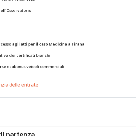
dell’Osservatorio
ccesso agli atti per il caso Medicina a Tirana
va dei certificati bianchi
orse ecobonus veicoli commerciali
zia delle entrate
di partenza