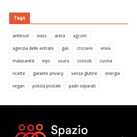
Tags
antitrust
ivass
arera
agcom
agenzia delle entrate
gas
crociere
enea
malasanità
inps
usura
consob
cucina
ricette
garante privacy
senza glutine
energia
vegan
polizia postale
padri separati