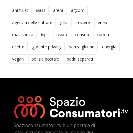
antitrust
ivass
arera
agcom
agenzia delle entrate
gas
crociere
enea
malasanità
inps
usura
consob
cucina
ricette
garante privacy
senza glutine
energia
vegan
polizia postale
padri separati
Spazioconsumatori.tv è un portale di
informazione dedicato al mondo dei