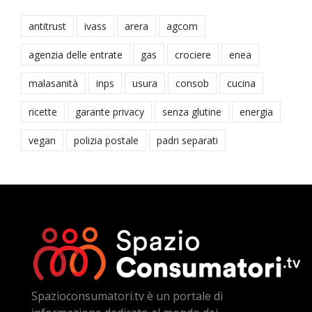
antitrust
ivass
arera
agcom
agenzia delle entrate
gas
crociere
enea
malasanità
inps
usura
consob
cucina
ricette
garante privacy
senza glutine
energia
vegan
polizia postale
padri separati
Spazioconsumatori.tv è un portale di