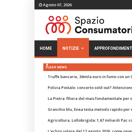
Agosto 07, 2026
HOME
NOTIZIE
APPROFONDIMENT
FLASH NEWS
Truffe bancarie, 36mila euro in fumo con un S
Polizia Postale: concerto sold out? Attenzione
La Pietra: filiera del mais fondamentale per
Granchio blu, Enea testa metodo rapido per e
Agricoltura, Lollobrigida: 1,67 miliardi Pac c
L'eclissi solare del 12 agosto 2026, come osse