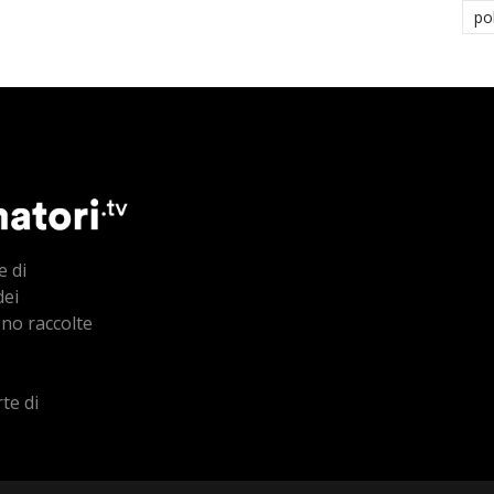
po
e di
dei
ono raccolte
te di