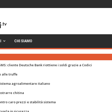
I
CHI SIAMO
MS: cliente Deutsche Bank riottiene i soldi grazie a Codici
 alle truffe
 sistema agroalimentare italiano
strarre chitina
ontro caro prezzi e stabilità sistema
rvarla in sicurezza