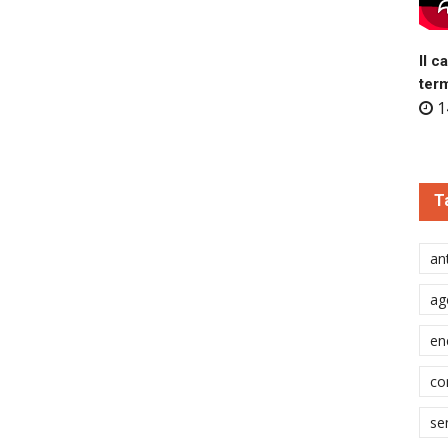
Il c
ter
1
T
ant
ag
en
co
se