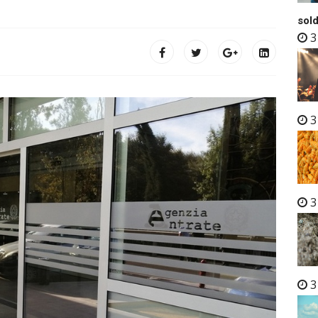
sold
3
3
3
3