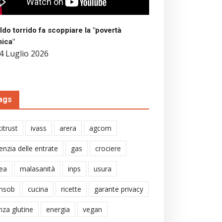
aldo torrido fa scoppiare la "povertà
mica"
4 Luglio 2026
ags
itrust
ivass
arera
agcom
enzia delle entrate
gas
crociere
ea
malasanità
inps
usura
nsob
cucina
ricette
garante privacy
nza glutine
energia
vegan