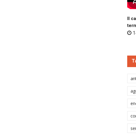
Il c
ter
1
T
ant
ag
en
co
se