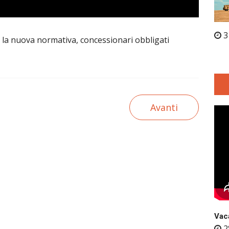
3
no la nuova normativa, concessionari obbligati
Avanti
Vaca
2