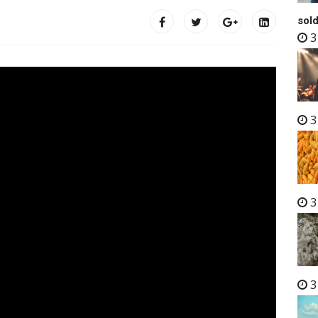
sold
3
3
3
3