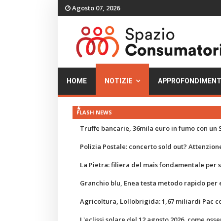
Agosto 07, 2026
HOME
NOTIZIE
APPROFONDIMENT
FLASH NEWS
Truffe bancarie, 36mila euro in fumo con un S
Polizia Postale: concerto sold out? Attenzione
La Pietra: filiera del mais fondamentale per
Granchio blu, Enea testa metodo rapido per e
Agricoltura, Lollobrigida: 1,67 miliardi Pac c
L'eclissi solare del 12 agosto 2026, come osse