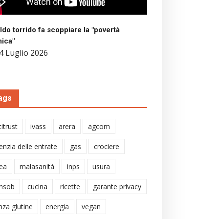
aldo torrido fa scoppiare la "povertà
mica"
4 Luglio 2026
ags
itrust
ivass
arera
agcom
enzia delle entrate
gas
crociere
ea
malasanità
inps
usura
nsob
cucina
ricette
garante privacy
nza glutine
energia
vegan