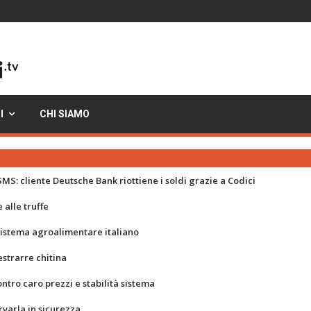
I
CHI SIAMO
MS: cliente Deutsche Bank riottiene i soldi grazie a Codici
 alle truffe
 sistema agroalimentare italiano
strarre chitina
ontro caro prezzi e stabilità sistema
rvarla in sicurezza