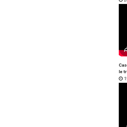
Case
le t
1