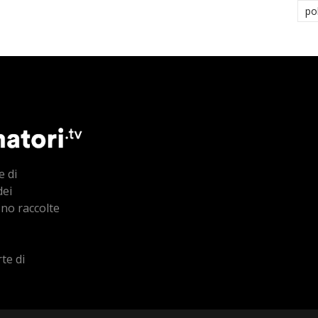
po
e di
dei
ono raccolte
te di