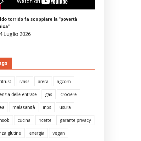
aldo torrido fa scoppiare la "povertà
mica"
4 Luglio 2026
ags
itrust
ivass
arera
agcom
enzia delle entrate
gas
crociere
ea
malasanità
inps
usura
nsob
cucina
ricette
garante privacy
nza glutine
energia
vegan