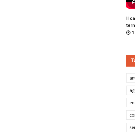
Il c
ter
1
T
ant
ag
en
co
se