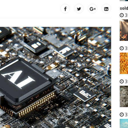
sold
3
3
3
3