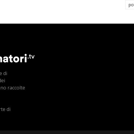
po
e di
dei
ono raccolte
te di