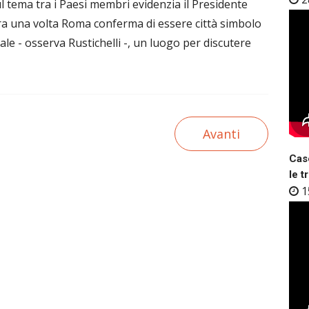
ul tema tra i Paesi membri evidenzia il Presidente
cora una volta Roma conferma di essere città simbolo
le - osserva Rustichelli -, un luogo per discutere
Avanti
Case
le t
1