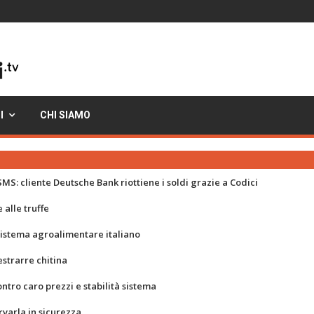
I
CHI SIAMO
MS: cliente Deutsche Bank riottiene i soldi grazie a Codici
 alle truffe
 sistema agroalimentare italiano
strarre chitina
ontro caro prezzi e stabilità sistema
rvarla in sicurezza