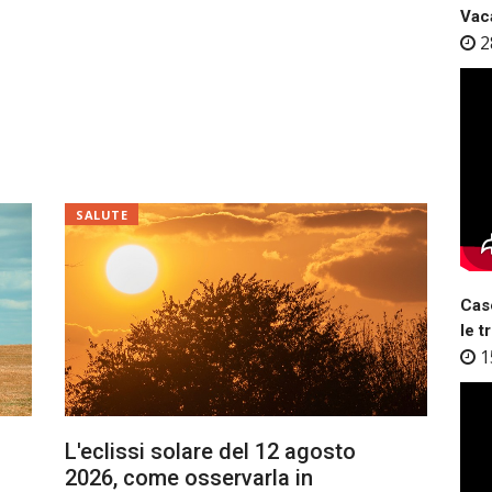
Vaca
2
SALUTE
Case
le t
1
L'eclissi solare del 12 agosto
2026, come osservarla in