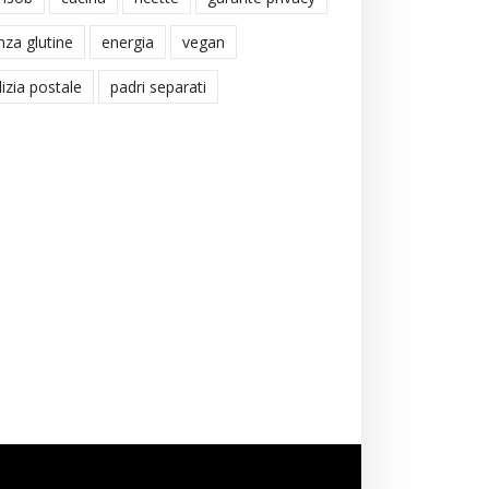
nza glutine
energia
vegan
lizia postale
padri separati