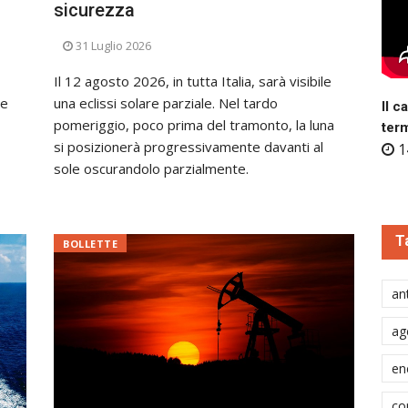
sicurezza
31 Luglio 2026
Il 12 agosto 2026, in tutta Italia, sarà visibile
te
una eclissi solare parziale. Nel tardo
Il c
pomeriggio, poco prima del tramonto, la luna
ter
si posizionerà progressivamente davanti al
1
sole oscurandolo parzialmente.
T
BOLLETTE
ant
ag
en
co