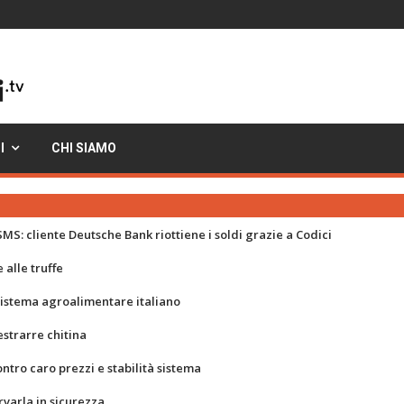
I
CHI SIAMO
MS: cliente Deutsche Bank riottiene i soldi grazie a Codici
 alle truffe
 sistema agroalimentare italiano
strarre chitina
ontro caro prezzi e stabilità sistema
rvarla in sicurezza