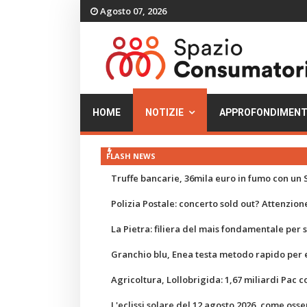
Agosto 07, 2026
HOME
NOTIZIE
APPROFONDIMENT
FLASH NEWS
Truffe bancarie, 36mila euro in fumo con un S
Polizia Postale: concerto sold out? Attenzione
La Pietra: filiera del mais fondamentale per
Granchio blu, Enea testa metodo rapido per e
Agricoltura, Lollobrigida: 1,67 miliardi Pac c
L'eclissi solare del 12 agosto 2026, come osse