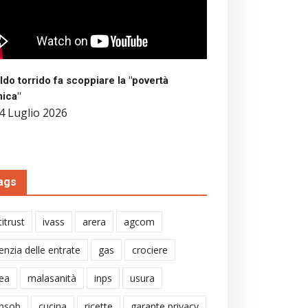
aldo torrido fa scoppiare la "povertà
mica"
4 Luglio 2026
ags
itrust
ivass
arera
agcom
enzia delle entrate
gas
crociere
ea
malasanità
inps
usura
nsob
cucina
ricette
garante privacy