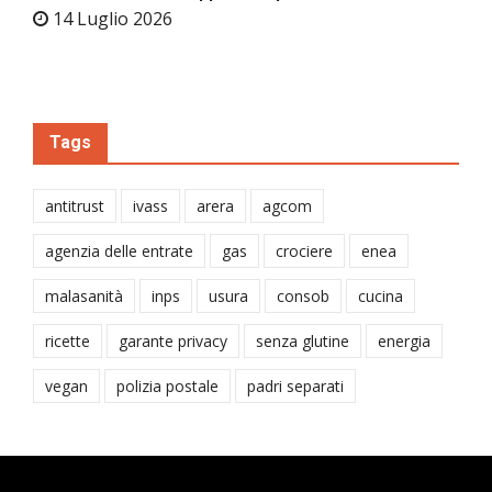
14 Luglio 2026
Tags
antitrust
ivass
arera
agcom
agenzia delle entrate
gas
crociere
enea
malasanità
inps
usura
consob
cucina
ricette
garante privacy
senza glutine
energia
vegan
polizia postale
padri separati