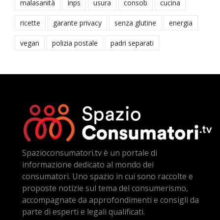
malasanità
inps
usura
consob
cucina
ricette
garante privacy
senza glutine
energia
vegan
polizia postale
padri separati
Spazioconsumatori.tv è un portale di
informazione dedicato al mondo dei
consumatori. Uno spazio in cui sono raccolte e
proposte notizie sul tema del consumerismo,
accompagnate da approfondimenti e consigli da
parte di esperti e legali qualificati.