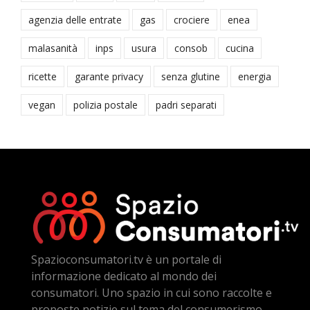
agenzia delle entrate
gas
crociere
enea
malasanità
inps
usura
consob
cucina
ricette
garante privacy
senza glutine
energia
vegan
polizia postale
padri separati
Spazioconsumatori.tv è un portale di
informazione dedicato al mondo dei
consumatori. Uno spazio in cui sono raccolte e
proposte notizie sul tema del consumerismo,