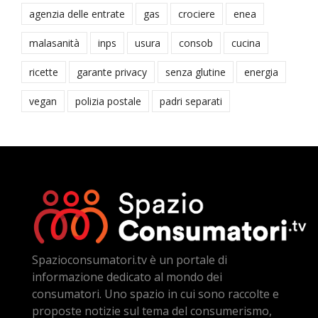
agenzia delle entrate
gas
crociere
enea
malasanità
inps
usura
consob
cucina
ricette
garante privacy
senza glutine
energia
vegan
polizia postale
padri separati
Spazioconsumatori.tv è un portale di
informazione dedicato al mondo dei
consumatori. Uno spazio in cui sono raccolte e
proposte notizie sul tema del consumerismo,