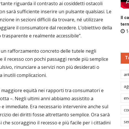
ante riguarda il contrasto ai cosiddetti ostacoli
Non sarà sufficiente inserire un pulsante qualsiasi. Le
Il c
ne in sezioni difficili da trovare, né utilizzare
ter
giare il consumatore dal recedere. L’obiettivo della
1
 trasparente e realmente accessibile”.
 un rafforzamento concreto delle tutele negli
T
tare il recesso con pochi passaggi rende più semplice
sivo, rinunciare a servizi non più desiderati o
ant
 inutili complicazioni.
ag
a maggiore equità nei rapporti tra consumatori e
Votta –. Negli ultimi anni abbiamo assistito a
en
 e immediate. Era necessario intervenire anche sul
co
izio dei diritti fosse altrettanto semplice. Ora sarà
se
i che scoraggino il recesso e più facile per i cittadini