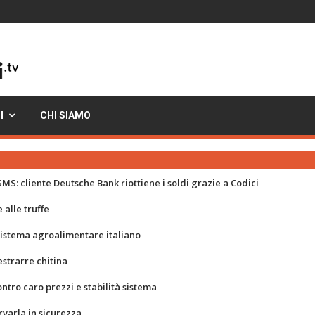
I
CHI SIAMO
MS: cliente Deutsche Bank riottiene i soldi grazie a Codici
 alle truffe
 sistema agroalimentare italiano
strarre chitina
ontro caro prezzi e stabilità sistema
rvarla in sicurezza