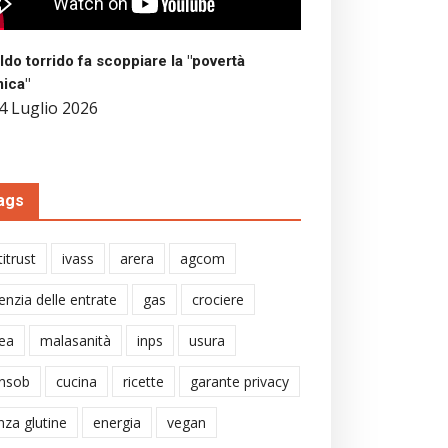
aldo torrido fa scoppiare la "povertà
mica"
4 Luglio 2026
ags
itrust
ivass
arera
agcom
enzia delle entrate
gas
crociere
ea
malasanità
inps
usura
nsob
cucina
ricette
garante privacy
nza glutine
energia
vegan