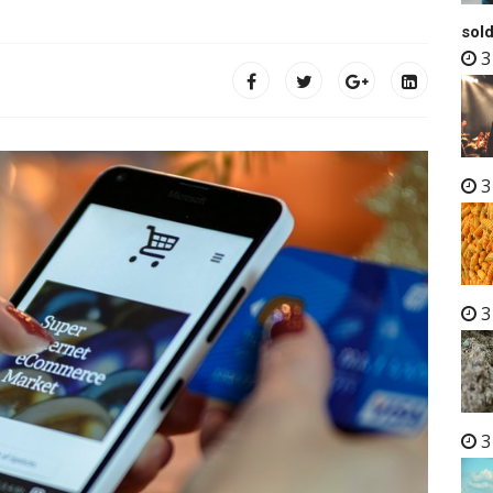
sold
3
3
3
3