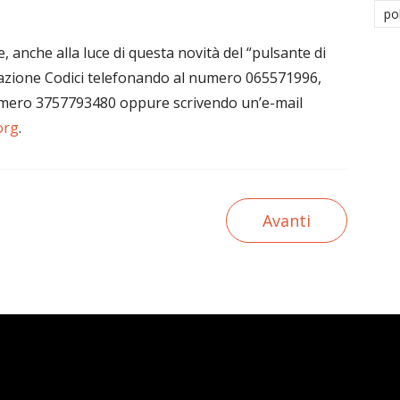
po
e, anche alla luce di questa novità del “pulsante di
ociazione Codici telefonando al numero 065571996,
mero 3757793480 oppure scrivendo un’e-mail
org
.
Avanti