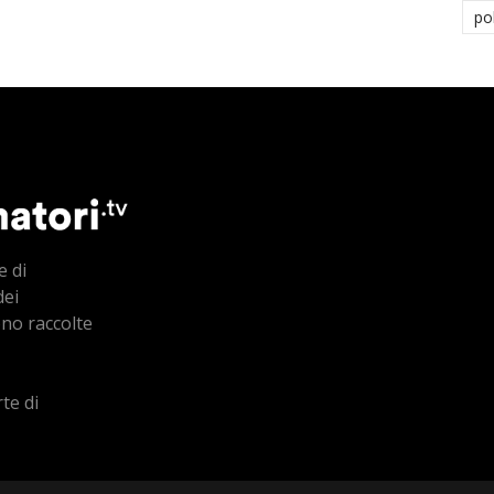
po
e di
dei
ono raccolte
te di