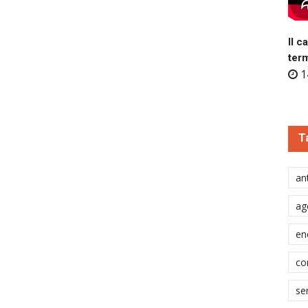
Il c
ter
1
T
ant
ag
en
co
se