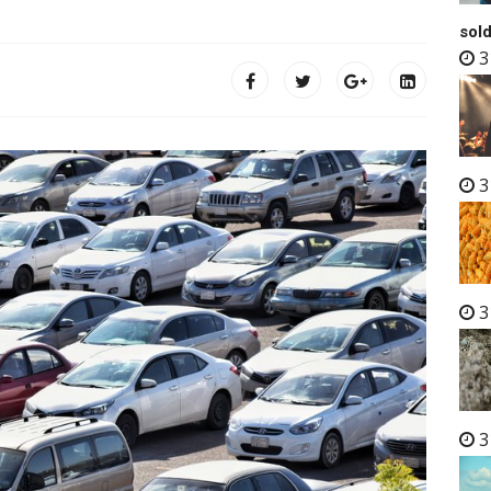
sold
3
3
3
3