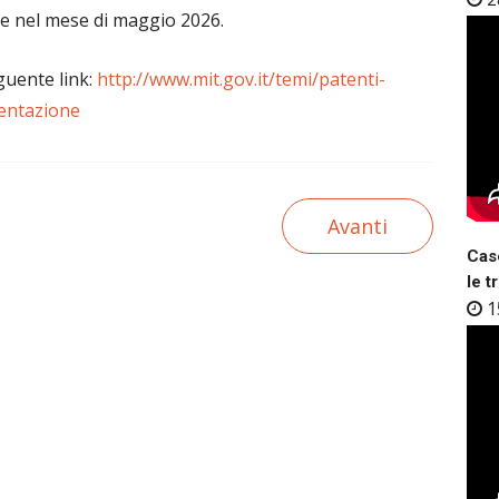
one nel mese di maggio 2026.
eguente link:
http://www.mit.gov.it/temi/patenti-
mentazione
Avanti
Case
le t
1