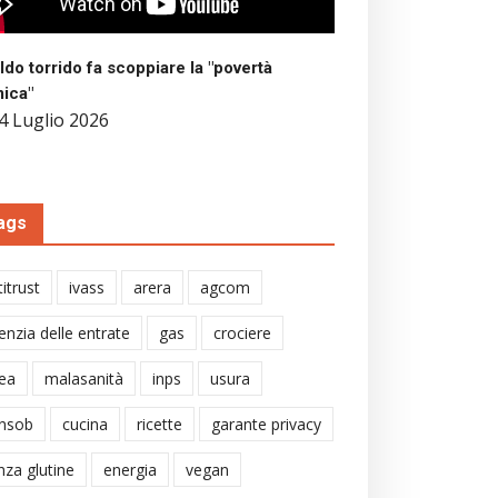
aldo torrido fa scoppiare la "povertà
mica"
4 Luglio 2026
ags
itrust
ivass
arera
agcom
enzia delle entrate
gas
crociere
ea
malasanità
inps
usura
nsob
cucina
ricette
garante privacy
nza glutine
energia
vegan