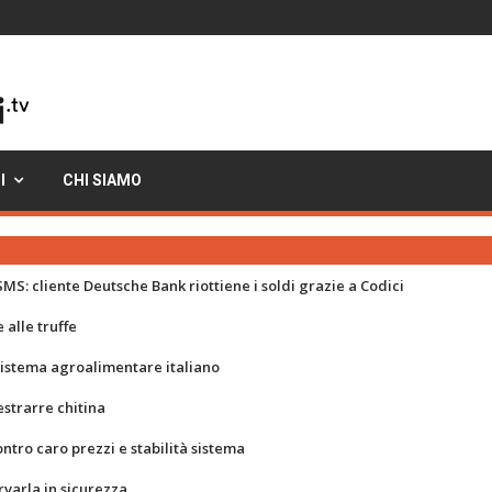
I
CHI SIAMO
MS: cliente Deutsche Bank riottiene i soldi grazie a Codici
 alle truffe
 sistema agroalimentare italiano
strarre chitina
ontro caro prezzi e stabilità sistema
rvarla in sicurezza