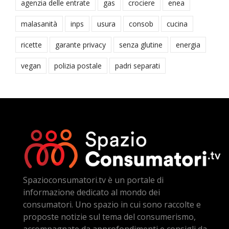
agenzia delle entrate
gas
crociere
enea
malasanità
inps
usura
consob
cucina
ricette
garante privacy
senza glutine
energia
vegan
polizia postale
padri separati
Spazioconsumatori.tv è un portale di
informazione dedicato al mondo dei
consumatori. Uno spazio in cui sono raccolte e
proposte notizie sul tema del consumerismo,
accompagnate da approfondimenti e consigli da