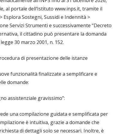
ematicamente all’INPS fino al 31 dicembre 2026,
, al portale dell’Istituto www.inps.it, tramite il
> Esplora Sostegni, Sussidi e Indennità >
zione Servizi Strumenti e successivamente “Decreto
ternativa, il cittadino può presentare la domanda
la legge 30 marzo 2001, n. 152.
rocedura di presentazione delle istanze
ove funzionalità finalizzate a semplificare e
delle domande:
gno assistenziale gravissimo”:
ede una compilazione guidata e semplificata per
compilazione è intuitiva, grazie a domande che
chiesta di dettagli solo se necessari. Inoltre, è