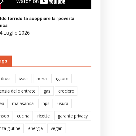
aldo torrido fa scoppiare la "povertà
mica"
4 Luglio 2026
ags
itrust
ivass
arera
agcom
enzia delle entrate
gas
crociere
ea
malasanità
inps
usura
nsob
cucina
ricette
garante privacy
nza glutine
energia
vegan