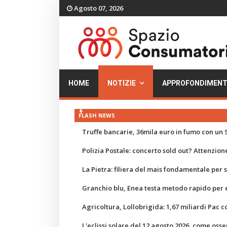
Agosto 07, 2026
HOME
NOTIZIE
APPROFONDIMENT
FLASH NEWS
Truffe bancarie, 36mila euro in fumo con un S
Polizia Postale: concerto sold out? Attenzione
La Pietra: filiera del mais fondamentale per
Granchio blu, Enea testa metodo rapido per e
Agricoltura, Lollobrigida: 1,67 miliardi Pac c
L'eclissi solare del 12 agosto 2026, come osse