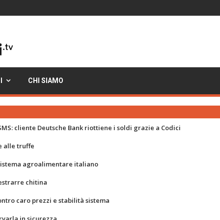
I
CHI SIAMO
MS: cliente Deutsche Bank riottiene i soldi grazie a Codici
 alle truffe
 sistema agroalimentare italiano
strarre chitina
ontro caro prezzi e stabilità sistema
rvarla in sicurezza