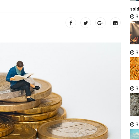
sold
3
3
3
3