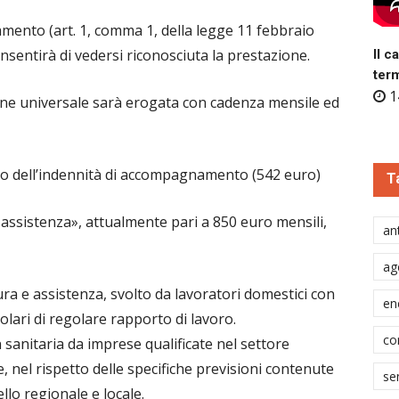
namento (art. 1, comma 1, della legge 11 febbraio
nsentirà di vedersi riconosciuta la prestazione.
Il c
ter
1
one universale sarà erogata con cadenza mensile ed
rto dell’indennità di accompagnamento (542 euro)
T
 assistenza», attualmente pari a 850 euro mensili,
ant
ag
ura e assistenza, svolto da lavoratori domestici con
en
olari di regolare rapporto di lavoro.
co
 sanitaria da imprese qualificate nel settore
e, nel rispetto delle specifiche previsioni contenute
se
llo regionale e locale.