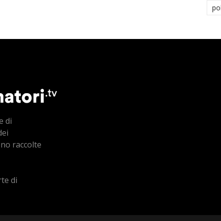
po
e di
dei
ono raccolte
te di