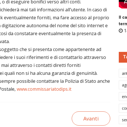
 di eseguire bonifici verso altri conti.
hiederà mai tali informazioni all’utente. In caso di
nk eventualmente forniti, ma fare accesso al proprio
Il c
ter
la digitazione autonoma del nome del sito internet e
1
, così da constatare eventualmente la presenza di
vata.
un soggetto che si presenta come appartenente ad
hiedere i suoi riferimenti e di contattarlo attraverso
T
 mai attraverso i contatti diretti forniti
ei quali non si ha alcuna garanzia di genuinità.
ant
sempre possibile contattare la Polizia di Stato anche
ag
 Postale,
www.commissariatodips.it
en
co
Avanti
se