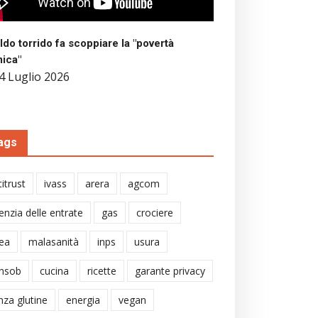
aldo torrido fa scoppiare la "povertà
mica"
4 Luglio 2026
ags
itrust
ivass
arera
agcom
enzia delle entrate
gas
crociere
ea
malasanità
inps
usura
nsob
cucina
ricette
garante privacy
nza glutine
energia
vegan