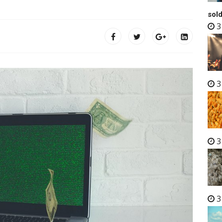
sold
3
3
3
3