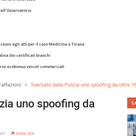
dell’Osservatorio
ccesso agli atti per il caso Medicina a Tirana
va dei certificati bianchi
orse ecobonus veicoli commerciali
raffazioni
Sventato dalla Polizia uno spoofing da oltre 1
izia uno spoofing da
L
025
Visite: 924