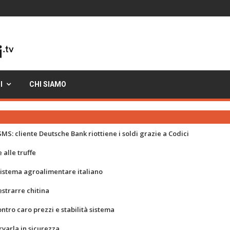
I
CHI SIAMO
MS: cliente Deutsche Bank riottiene i soldi grazie a Codici
 alle truffe
 sistema agroalimentare italiano
strarre chitina
ontro caro prezzi e stabilità sistema
rvarla in sicurezza