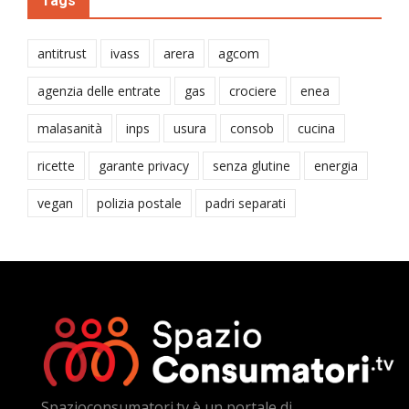
Tags
antitrust
ivass
arera
agcom
agenzia delle entrate
gas
crociere
enea
malasanità
inps
usura
consob
cucina
ricette
garante privacy
senza glutine
energia
vegan
polizia postale
padri separati
Spazioconsumatori.tv è un portale di