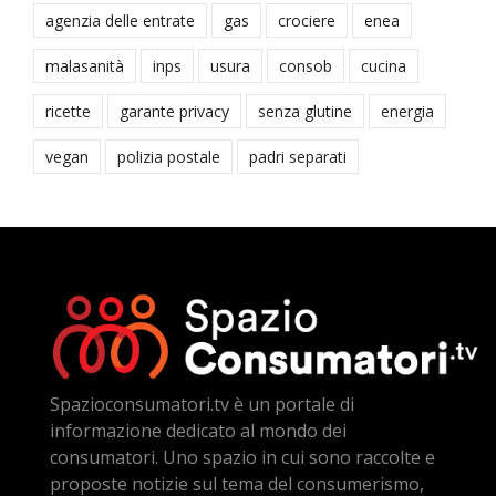
agenzia delle entrate
gas
crociere
enea
malasanità
inps
usura
consob
cucina
ricette
garante privacy
senza glutine
energia
vegan
polizia postale
padri separati
Spazioconsumatori.tv è un portale di
informazione dedicato al mondo dei
consumatori. Uno spazio in cui sono raccolte e
proposte notizie sul tema del consumerismo,