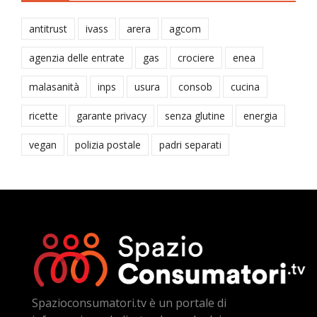
antitrust
ivass
arera
agcom
agenzia delle entrate
gas
crociere
enea
malasanità
inps
usura
consob
cucina
ricette
garante privacy
senza glutine
energia
vegan
polizia postale
padri separati
Spazioconsumatori.tv è un portale di