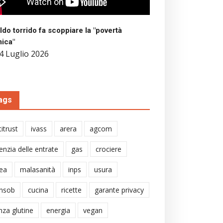
aldo torrido fa scoppiare la "povertà
mica"
4 Luglio 2026
ags
itrust
ivass
arera
agcom
enzia delle entrate
gas
crociere
ea
malasanità
inps
usura
nsob
cucina
ricette
garante privacy
nza glutine
energia
vegan