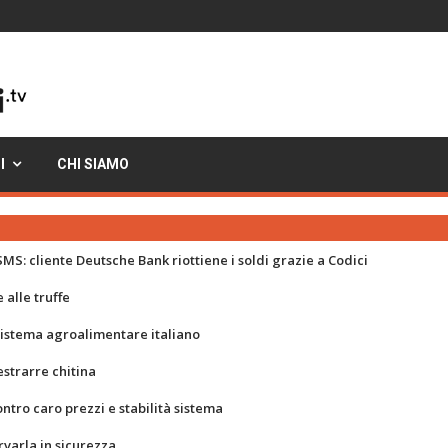
I
CHI SIAMO
MS: cliente Deutsche Bank riottiene i soldi grazie a Codici
 alle truffe
 sistema agroalimentare italiano
strarre chitina
ontro caro prezzi e stabilità sistema
rvarla in sicurezza