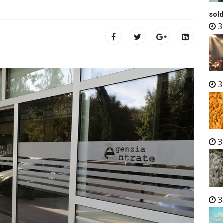
sold
3
3
3
3