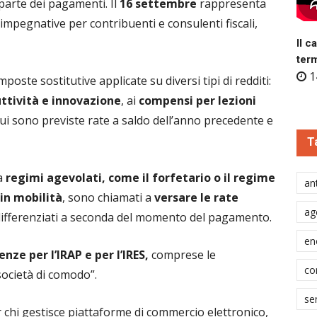
arte dei pagamenti. Il
16 settembre
rappresenta
impegnative per contribuenti e consulenti fiscali,
Il c
ter
1
poste sostitutive applicate su diversi tipi di redditi:
uttività e innovazione
, ai
compensi per lezioni
cui sono previste rate a saldo dell’anno precedente e
T
a
regimi agevolati, come il forfetario o il regime
ant
 in mobilità
, sono chiamati a
versare le rate
ag
 differenziati a seconda del momento del pagamento.
en
nze per l’IRAP e per l’IRES,
comprese le
co
società di comodo”.
se
 chi gestisce piattaforme di commercio elettronico,