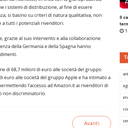
he i sistemi di distribuzione, al fine di essere
a, si basino su criteri di natura qualitativa, non
Il c
a tutti i potenziali rivenditori.
ter
1
 e, grazie al suo intervento e alla collaborazione
orrenza della Germania e della Spagna hanno
dimenti.
T
e di 68,7 milioni di euro alle società del gruppo
ant
i euro alle società del gruppo Apple e ha intimato a
, permettendo l’accesso ad Amazon.it ai rivenditori di
ag
o non discriminatorio.
en
co
se
Avanti