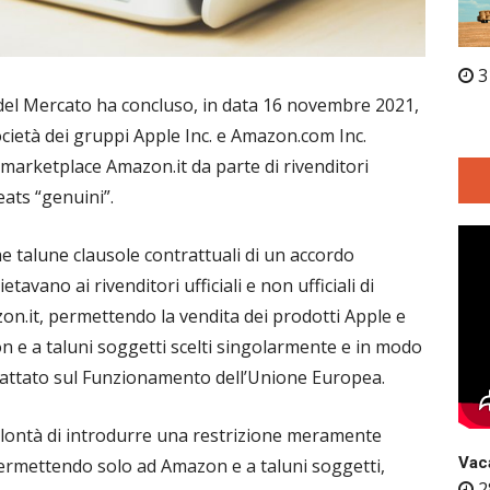
3
del Mercato ha concluso, in data 16 novembre 2021,
società dei gruppi Apple Inc. e Amazon.com Inc.
l marketplace Amazon.it da parte di rivenditori
eats “genuini”.
he talune clausole contrattuali di un accordo
tavano ai rivenditori ufficiali e non ufficiali di
zon.it, permettendo la vendita dei prodotti Apple e
n e a taluni soggetti scelti singolarmente e in modo
 Trattato sul Funzionamento dell’Unione Europea.
 volontà di introdurre una restrizione meramente
Vaca
permettendo solo ad Amazon e a taluni soggetti,
2