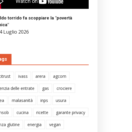
aldo torrido fa scoppiare la "povertà
mica"
4 Luglio 2026
ags
itrust
ivass
arera
agcom
enzia delle entrate
gas
crociere
ea
malasanità
inps
usura
nsob
cucina
ricette
garante privacy
nza glutine
energia
vegan