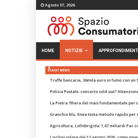
Agosto 07, 2026
HOME
NOTIZIE
APPROFONDIMENT
FLASH NEWS
Truffe bancarie, 36mila euro in fumo con un S
Polizia Postale: concerto sold out? Attenzione
La Pietra: filiera del mais fondamentale per
Granchio blu, Enea testa metodo rapido per e
Agricoltura, Lollobrigida: 1,67 miliardi Pac c
L'eclissi solare del 12 agosto 2026, come osse