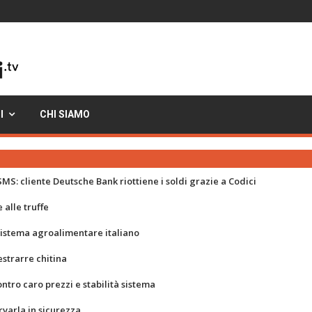
I
CHI SIAMO
MS: cliente Deutsche Bank riottiene i soldi grazie a Codici
 alle truffe
 sistema agroalimentare italiano
strarre chitina
ontro caro prezzi e stabilità sistema
rvarla in sicurezza