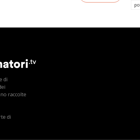
po
e di
dei
ono raccolte
te di