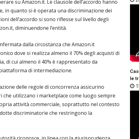
operare su Amazon.it. Le clausole dell’accordo hanno
ere, in quanto si è operata una discriminazione dei
oni dell’accordo si sono riflesse sul livello degli
zon.it, diminuendone l’entità.
confermata dalla circostanza che Amazon.it
nico dove si realizza almeno il 70% degli acquisti di
lia, di cui almeno il 40% è rappresentato da
piattaforma di intermediazione.
Case
le t
1
azione delle regole di concorrenza assicurino
itori che utilizzano i marketplace come luogo sempre
ropria attività commerciale, soprattutto nel contesto
ndotte discriminatorie che restringono la
Autorità riconosce, in linea con la giurisprudenza