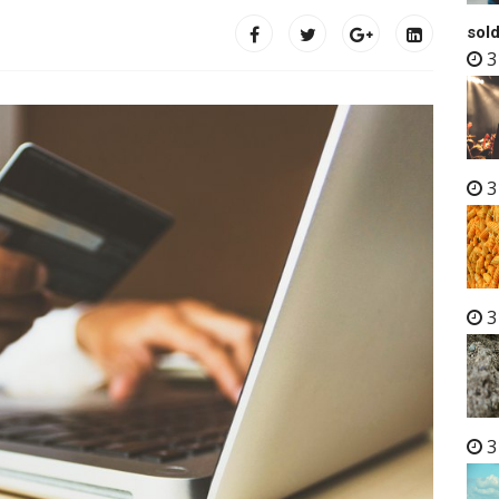
sold
3
3
3
3