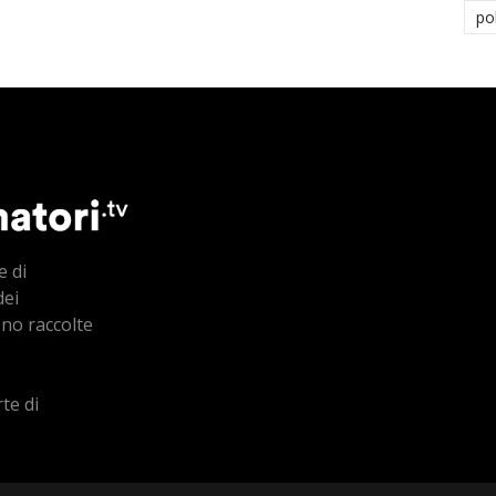
po
e di
dei
ono raccolte
te di