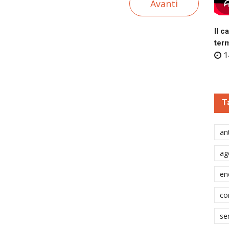
Avanti
Il c
ter
1
T
ant
ag
en
co
se