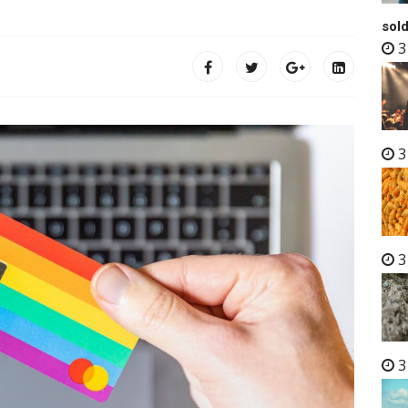
sold
3
3
3
3