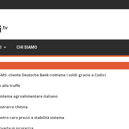
I
CHI SIAMO
MS: cliente Deutsche Bank riottiene i soldi grazie a Codici
 alle truffe
 sistema agroalimentare italiano
strarre chitina
ontro caro prezzi e stabilità sistema
rvarla in sicurezza