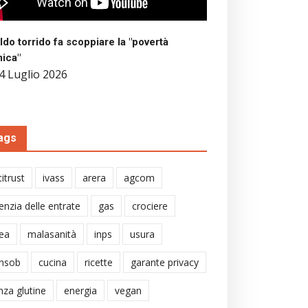
aldo torrido fa scoppiare la "povertà
mica"
4 Luglio 2026
ags
itrust
ivass
arera
agcom
enzia delle entrate
gas
crociere
ea
malasanità
inps
usura
nsob
cucina
ricette
garante privacy
nza glutine
energia
vegan