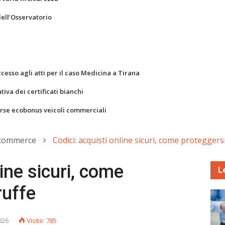
dell’Osservatorio
ccesso agli atti per il caso Medicina a Tirana
va dei certificati bianchi
orse ecobonus veicoli commerciali
-commerce
Codici: acquisti online sicuri, come proteggersi
line sicuri, come
L
ruffe
026
Visite: 785