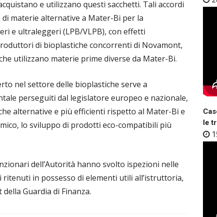
acquistano e utilizzano questi sacchetti. Tali accordi
o di materie alternative a Mater-Bi per la
geri e ultraleggeri (LPB/VLPB), con effetti
 produttori di bioplastiche concorrenti di Novamont,
a che utilizzano materie prime diverse da Mater-Bi.
rto nel settore delle bioplastiche serve a
ntale perseguiti dal legislatore europeo e nazionale,
e alternative e più efficienti rispetto al Mater-Bi e
Case
le t
mico, lo sviluppo di prodotti eco-compatibili più
1
funzionari dell’Autorità hanno svolto ispezioni nelle
 ritenuti in possesso di elementi utili all’istruttoria,
t della Guardia di Finanza.