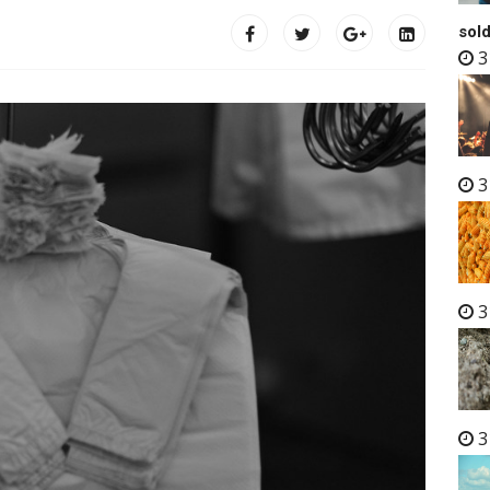
sold
3
3
3
3