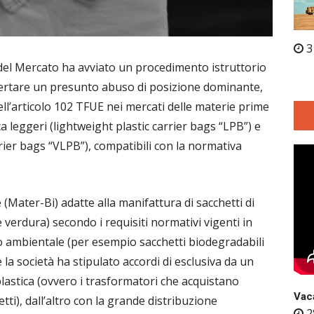
3
del Mercato ha avviato un procedimento istruttorio
certare un presunto abuso di posizione dominante,
ell’articolo 102 TFUE nei mercati delle materie prime
ica leggeri (lightweight plastic carrier bags “LPB”) e
rrier bags “VLPB”), compatibili con la normativa
Mater-Bi) adatte alla manifattura di sacchetti di
e verdura) secondo i requisiti normativi vigenti in
tto ambientale (per esempio sacchetti biodegradabili
 la società ha stipulato accordi di esclusiva da un
)plastica (ovvero i trasformatori che acquistano
Vaca
ti), dall’altro con la grande distribuzione
2