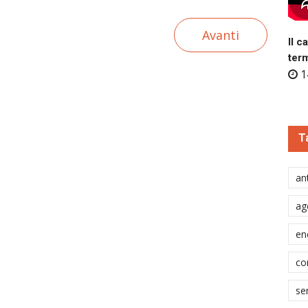
Avanti
Il c
ter
1
T
ant
ag
en
co
se