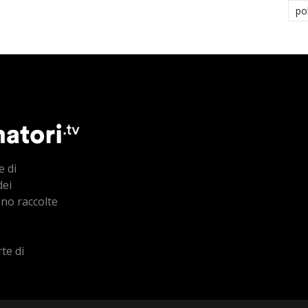
po
e di
dei
ono raccolte
te di