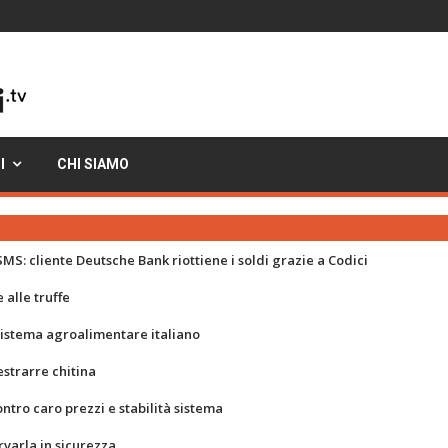
I
CHI SIAMO
MS: cliente Deutsche Bank riottiene i soldi grazie a Codici
 alle truffe
 sistema agroalimentare italiano
strarre chitina
ontro caro prezzi e stabilità sistema
rvarla in sicurezza