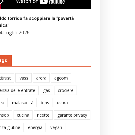
aldo torrido fa scoppiare la "povertà
mica"
4 Luglio 2026
ags
itrust
ivass
arera
agcom
enzia delle entrate
gas
crociere
ea
malasanità
inps
usura
nsob
cucina
ricette
garante privacy
nza glutine
energia
vegan