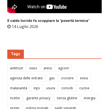
Il caldo torrido fa scoppiare la "povertà termica"
14 Luglio 2026
Tags
antitrust
ivass
arera
agcom
agenzia delle entrate
gas
crociere
enea
malasanità
inps
usura
consob
cucina
ricette
garante privacy
senza glutine
energia
vegan
polizia postale
padri separati