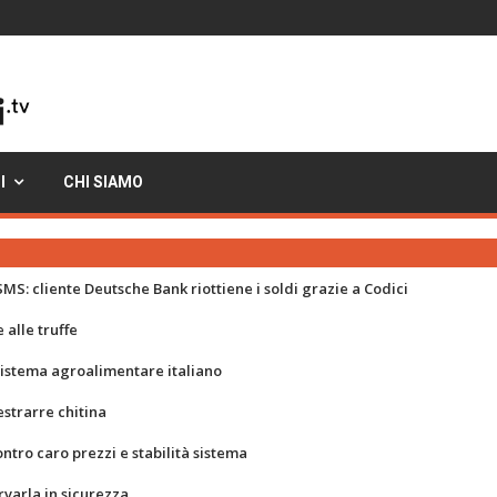
I
CHI SIAMO
MS: cliente Deutsche Bank riottiene i soldi grazie a Codici
 alle truffe
 sistema agroalimentare italiano
strarre chitina
ontro caro prezzi e stabilità sistema
rvarla in sicurezza