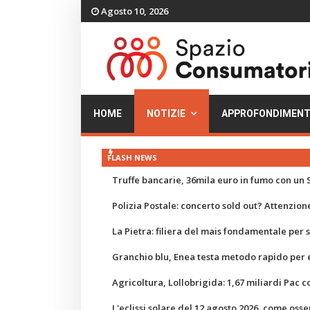
Agosto 10, 2026
HOME
NOTIZIE
APPROFONDIMENT
FLASH NEWS
Truffe bancarie, 36mila euro in fumo con un S
Polizia Postale: concerto sold out? Attenzione
La Pietra: filiera del mais fondamentale per
Granchio blu, Enea testa metodo rapido per e
Agricoltura, Lollobrigida: 1,67 miliardi Pac c
L'eclissi solare del 12 agosto 2026, come osse