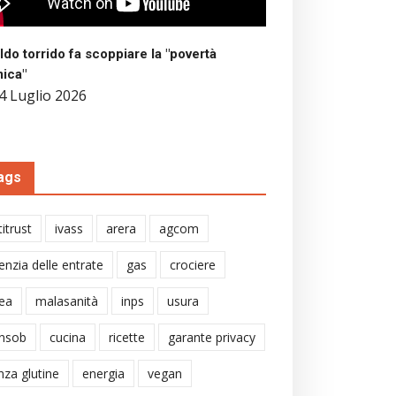
aldo torrido fa scoppiare la "povertà
mica"
4 Luglio 2026
ags
itrust
ivass
arera
agcom
enzia delle entrate
gas
crociere
ea
malasanità
inps
usura
nsob
cucina
ricette
garante privacy
nza glutine
energia
vegan