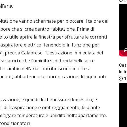
l’aria.
abitazione vanno schermate per bloccare il calore del
pore che si crea dentro l’abitazione. Prima di
olto utile aprire la finestra per sfruttare le correnti
l’aspiratore elettrico, tenendolo in funzione per
”, precisa Calabrese. “L’estrazione immediata del
i saturi e che l’umidità si diffonda nelle altre
Case
l ricambio dell’aria contribuiscono inoltre a
le t
indoor, abbattendo la concentrazione di inquinanti
1
atizzazione, e quindi del benessere domestico, è
rali di traspirazione e ombreggiamento, le piante
 mitigare temperatura e umidità nell’appartamento,
condizionatori.