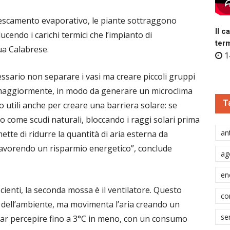
rescamento evaporativo, le piante sottraggono
Il c
ucendo i carichi termici che l’impianto di
ter
ua Calabrese.
1
ssario non separare i vasi ma creare piccoli gruppi
a maggiormente, in modo da generare un microclima
T
o utili anche per creare una barriera solare: se
o come scudi naturali, bloccando i raggi solari prima
ant
ette di ridurre la quantità di aria esterna da
favorendo un risparmio energetico”, conclude
ag
en
cienti, la seconda mossa è il ventilatore. Questo
co
 dell’ambiente, ma movimenta l’aria creando un
se
 far percepire fino a 3°C in meno, con un consumo