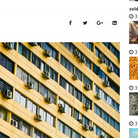
sold
3
3
3
3