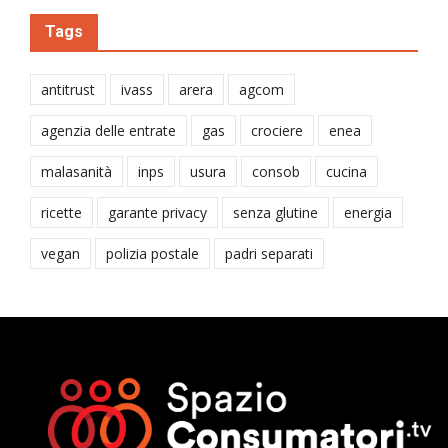
Tags
antitrust
ivass
arera
agcom
agenzia delle entrate
gas
crociere
enea
malasanità
inps
usura
consob
cucina
ricette
garante privacy
senza glutine
energia
vegan
polizia postale
padri separati