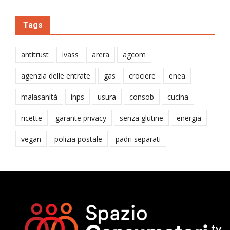
Tags
antitrust
ivass
arera
agcom
agenzia delle entrate
gas
crociere
enea
malasanità
inps
usura
consob
cucina
ricette
garante privacy
senza glutine
energia
vegan
polizia postale
padri separati