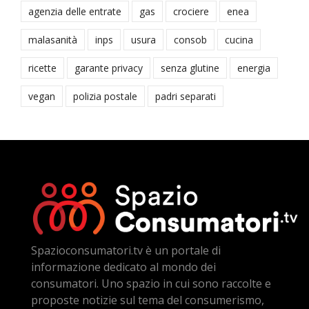
agenzia delle entrate
gas
crociere
enea
malasanità
inps
usura
consob
cucina
ricette
garante privacy
senza glutine
energia
vegan
polizia postale
padri separati
Spazioconsumatori.tv è un portale di
informazione dedicato al mondo dei
consumatori. Uno spazio in cui sono raccolte e
proposte notizie sul tema del consumerismo,