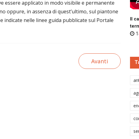
deve essere applicato in modo visibile e permanente
o oppure, in assenza di quest’ultimo, sul piantone
Il c
e indicate nelle linee guida pubblicate sul Portale
ter
1
Avanti
T
ant
ag
en
co
se