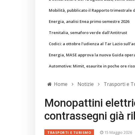
Mobilità, pubblicato il Rapporto trimestrale 
Energia, analisi Enea primo semestre 2026
Trenitalia, semaforo verde dall'Antitrust
Codici: a ottobre l’udienza al Tar Lazio sull’a
Energia, MASE approva la nuova Guida operati
Automotive: Mimit, esaurite in poche ore ris
Home
Notizie
Trasporti e 
Monopattini elettri
contrassegni già ri
15 Maggio 2026
TRASPORTI E TURISMO