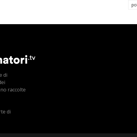
po
e di
dei
ono raccolte
te di