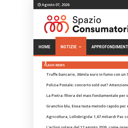
Agosto 07, 2026
HOME
NOTIZIE
APPROFONDIMENT
FLASH NEWS
Truffe bancarie, 36mila euro in fumo con un S
Polizia Postale: concerto sold out? Attenzione
La Pietra: filiera del mais fondamentale per
Granchio blu, Enea testa metodo rapido per e
Agricoltura, Lollobrigida: 1,67 miliardi Pac c
L'eclissi solare del 12 agosto 2026, come osse