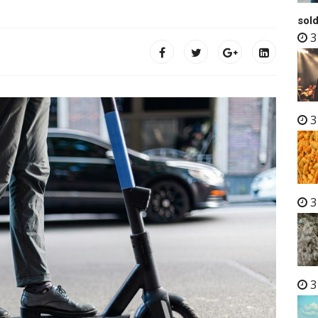
sold
3
3
3
3