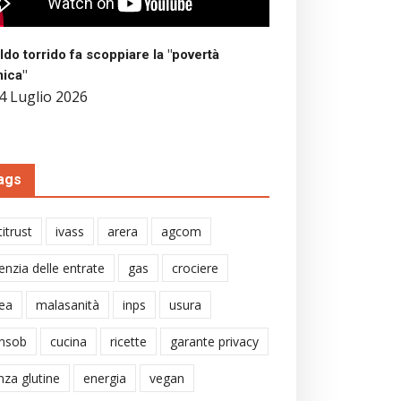
aldo torrido fa scoppiare la "povertà
mica"
4 Luglio 2026
ags
itrust
ivass
arera
agcom
enzia delle entrate
gas
crociere
ea
malasanità
inps
usura
nsob
cucina
ricette
garante privacy
nza glutine
energia
vegan