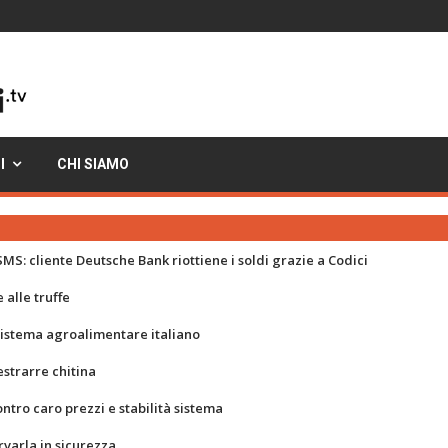
I
CHI SIAMO
MS: cliente Deutsche Bank riottiene i soldi grazie a Codici
 alle truffe
 sistema agroalimentare italiano
strarre chitina
ontro caro prezzi e stabilità sistema
rvarla in sicurezza