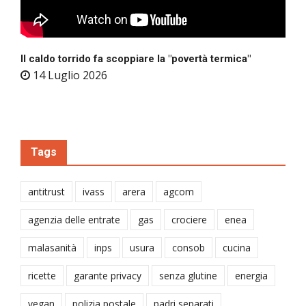
Il caldo torrido fa scoppiare la "povertà termica"
14 Luglio 2026
Tags
antitrust
ivass
arera
agcom
agenzia delle entrate
gas
crociere
enea
malasanità
inps
usura
consob
cucina
ricette
garante privacy
senza glutine
energia
vegan
polizia postale
padri separati