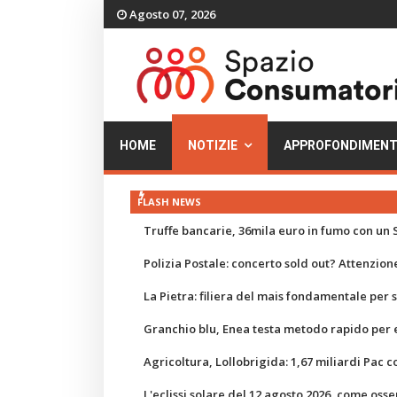
Agosto 07, 2026
HOME
NOTIZIE
APPROFONDIMENT
FLASH NEWS
Truffe bancarie, 36mila euro in fumo con un S
Polizia Postale: concerto sold out? Attenzione
La Pietra: filiera del mais fondamentale per
Granchio blu, Enea testa metodo rapido per e
Agricoltura, Lollobrigida: 1,67 miliardi Pac c
L'eclissi solare del 12 agosto 2026, come osse