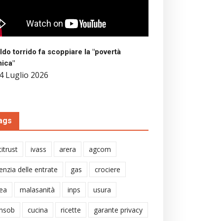
aldo torrido fa scoppiare la "povertà
mica"
4 Luglio 2026
ags
itrust
ivass
arera
agcom
enzia delle entrate
gas
crociere
ea
malasanità
inps
usura
nsob
cucina
ricette
garante privacy