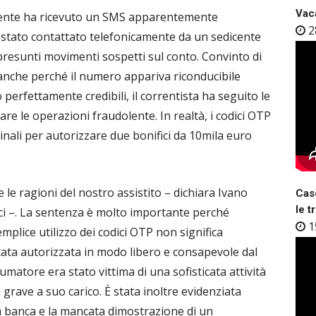
Vaca
cliente ha ricevuto un SMS apparentemente
2
 stato contattato telefonicamente da un sedicente
resunti movimenti sospetti sul conto. Convinto di
 anche perché il numero appariva riconducibile
o perfettamente credibili, il correntista ha seguito le
care le operazioni fraudolente. In realtà, i codici OTP
iminali per autorizzare due bonifici da 10mila euro
le ragioni del nostro assistito – dichiara Ivano
Case
le t
ici –. La sentenza è molto importante perché
1
emplice utilizzo dei codici OTP non significa
ata autorizzata in modo libero e consapevole dal
sumatore era stato vittima di una sofisticata attività
 grave a suo carico. È stata inoltre evidenziata
lla banca e la mancata dimostrazione di un