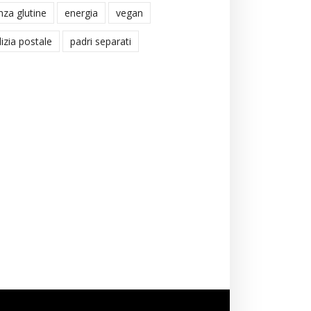
nza glutine
energia
vegan
lizia postale
padri separati