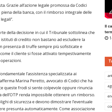
a. Grazie all’azione legale promossa da Codici
piena della banca, con il rimborso integrale delle
legali”.
Il c
te della decisione in cui il Tribunale sottolinea che
ter
1
 istituti di credito non bastano ad escludere la
n presenza di truffe sempre più sofisticate e
to come il cliente si fosse attivato tempestivamente
 operazioni.
T
ndamentale l’assistenza specializzata ai
ant
 afferma Marina Peretto, avvocato di Codici che ha
ag
sce queste frodi si sente colpevole oppure rinuncia
a dell’OTP renda impossibile ottenere un rimborso.
en
lighi di sicurezza e devono dimostrare l’eventuale
co
ssere presunta automaticamente. Come associazione