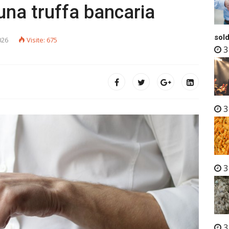
una truffa bancaria
sold
026
Visite: 675
3
3
3
3