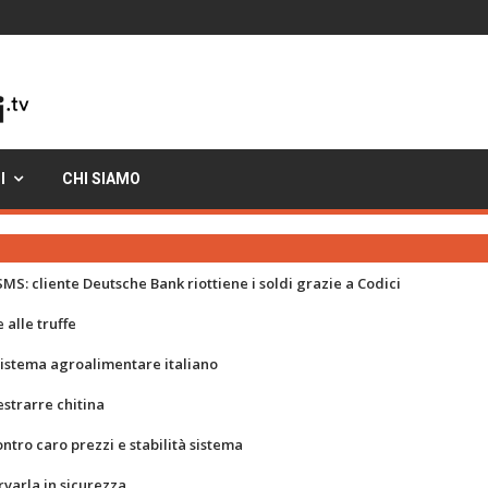
I
CHI SIAMO
MS: cliente Deutsche Bank riottiene i soldi grazie a Codici
 alle truffe
 sistema agroalimentare italiano
strarre chitina
ontro caro prezzi e stabilità sistema
rvarla in sicurezza