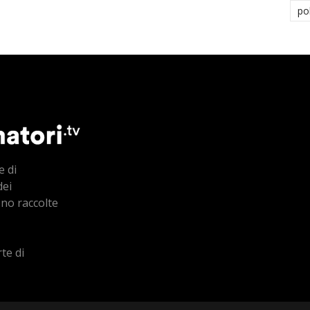
po
e di
dei
ono raccolte
te di