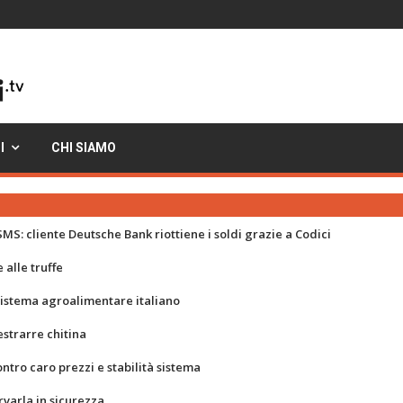
I
CHI SIAMO
MS: cliente Deutsche Bank riottiene i soldi grazie a Codici
 alle truffe
 sistema agroalimentare italiano
strarre chitina
ontro caro prezzi e stabilità sistema
rvarla in sicurezza