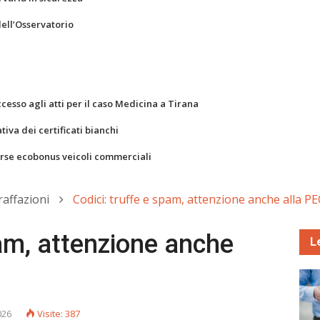
dell’Osservatorio
ccesso agli atti per il caso Medicina a Tirana
va dei certificati bianchi
orse ecobonus veicoli commerciali
raffazioni
Codici: truffe e spam, attenzione anche alla PE
pam, attenzione anche
L
026
Visite: 387