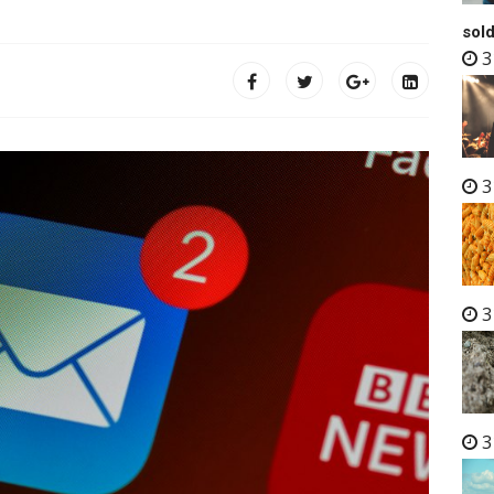
sold
3
3
3
3