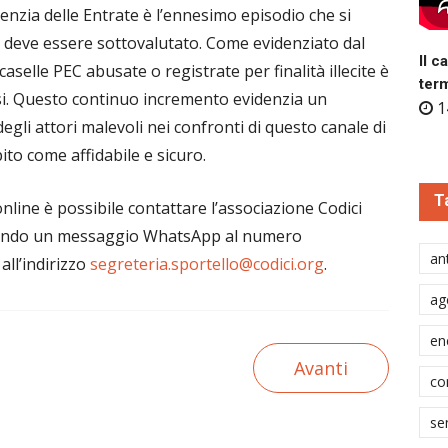
nzia delle Entrate è l’ennesimo episodio che si
 deve essere sottovalutato. Come evidenziato dal
Il c
caselle PEC abusate o registrate per finalità illecite è
ter
esi. Questo continuo incremento evidenzia un
1
gli attori malevoli nei confronti di questo canale di
to come affidabile e sicuro.
T
nline è possibile contattare l’associazione Codici
iando un messaggio WhatsApp al numero
ant
ll’indirizzo
segreteria.sportello@codici.org
.
ag
en
Avanti
co
se