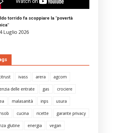
aldo torrido fa scoppiare la "povertà
mica"
4 Luglio 2026
ags
itrust
ivass
arera
agcom
enzia delle entrate
gas
crociere
ea
malasanità
inps
usura
nsob
cucina
ricette
garante privacy
nza glutine
energia
vegan