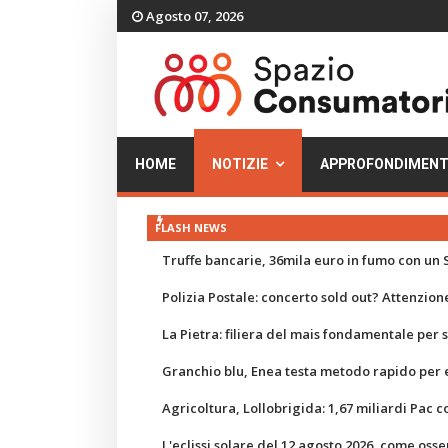
Agosto 07, 2026
HOME
NOTIZIE
APPROFONDIMENT
FLASH NEWS
Truffe bancarie, 36mila euro in fumo con un S
Polizia Postale: concerto sold out? Attenzione
La Pietra: filiera del mais fondamentale per
Granchio blu, Enea testa metodo rapido per e
Agricoltura, Lollobrigida: 1,67 miliardi Pac c
L'eclissi solare del 12 agosto 2026, come osse