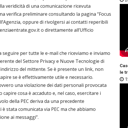
lla veridicità di una comunicazione ricevuta
e una verifica preliminare consultando la pagina “Focus
l’Agenzia, oppure di rivolgersi ai contatti reperibili
nziaentrate.gov.it o direttamente all’Ufficio
a seguire per tutte le e-mail che riceviamo e inviamo
ferente del Settore Privacy e Nuove Tecnologie di
Case
’indirizzo del mittente. Se è presente un link, non
le t
capire se è effettivamente utile e necessario.
1
ovvero una violazione dei dati personali provocata
 capire cosa è accaduto e, nel caso, esercitare i
levolo della PEC deriva da una precedente
, ci è stata comunicata via PEC ma che abbiamo
ione ai messaggi”.