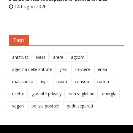
14 Luglio 2026
Tags
antitrust
ivass
arera
agcom
agenzia delle entrate
gas
crociere
enea
malasanità
inps
usura
consob
cucina
ricette
garante privacy
senza glutine
energia
vegan
polizia postale
padri separati