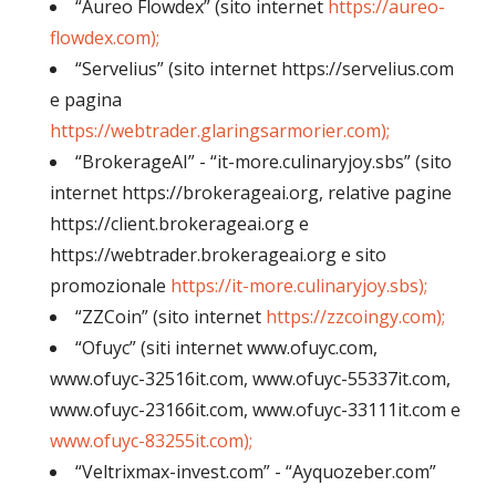
“Aureo Flowdex” (sito internet
https://aureo-
flowdex.com);
“Servelius” (sito internet https://servelius.com
e pagina
https://webtrader.glaringsarmorier.com);
“BrokerageAI” - “it-more.culinaryjoy.sbs” (sito
internet https://brokerageai.org, relative pagine
https://client.brokerageai.org e
https://webtrader.brokerageai.org e sito
promozionale
https://it-more.culinaryjoy.sbs);
“ZZCoin” (sito internet
https://zzcoingy.com);
“Ofuyc” (siti internet www.ofuyc.com,
www.ofuyc-32516it.com, www.ofuyc-55337it.com,
www.ofuyc-23166it.com, www.ofuyc-33111it.com e
www.ofuyc-83255it.com);
“Veltrixmax-invest.com” - “Ayquozeber.com”