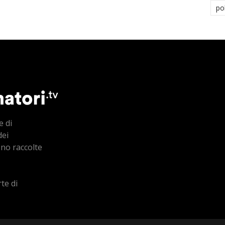
po
e di
dei
ono raccolte
te di