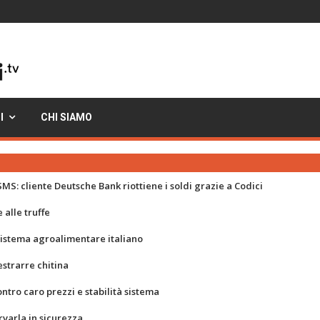
I
CHI SIAMO
MS: cliente Deutsche Bank riottiene i soldi grazie a Codici
 alle truffe
 sistema agroalimentare italiano
strarre chitina
ontro caro prezzi e stabilità sistema
rvarla in sicurezza