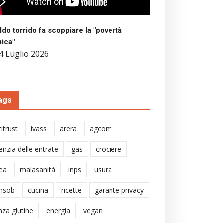
aldo torrido fa scoppiare la "povertà
mica"
4 Luglio 2026
ags
itrust
ivass
arera
agcom
enzia delle entrate
gas
crociere
ea
malasanità
inps
usura
nsob
cucina
ricette
garante privacy
nza glutine
energia
vegan