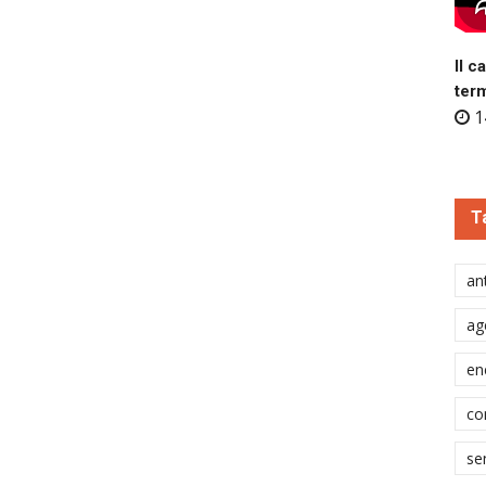
Il c
ter
1
T
ant
ag
en
co
se