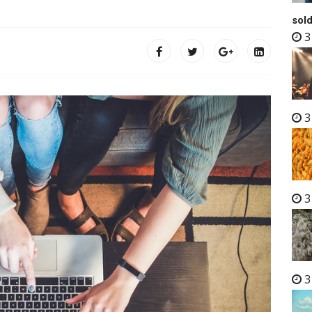
sold
3
3
3
3