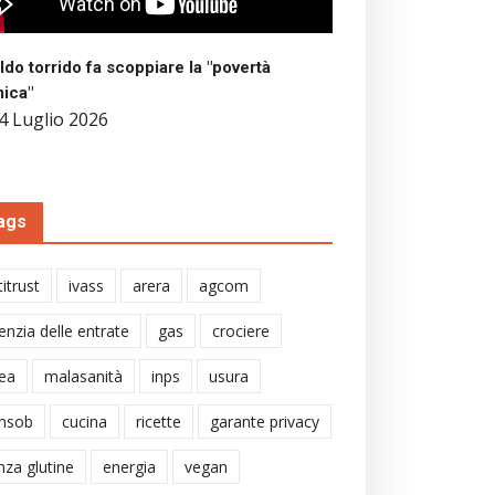
aldo torrido fa scoppiare la "povertà
mica"
4 Luglio 2026
ags
itrust
ivass
arera
agcom
enzia delle entrate
gas
crociere
ea
malasanità
inps
usura
nsob
cucina
ricette
garante privacy
nza glutine
energia
vegan