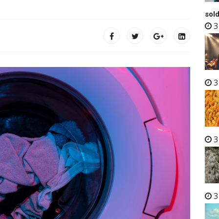
sold
3
3
3
3