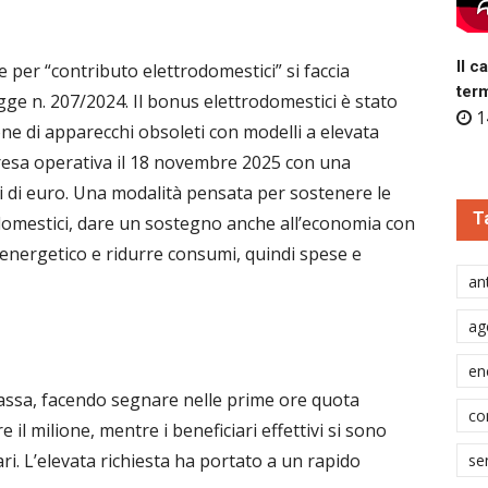
Il c
 per “contributo elettrodomestici” si faccia
ter
egge n. 207/2024. Il bonus elettrodomestici è stato
1
ne di apparecchi obsoleti con modelli a elevata
 resa operativa il 18 novembre 2025 con una
i di euro. Una modalità pensata per sostenere le
T
domestici, dare un sostegno anche all’economia con
o energetico e ridurre consumi, quindi spese e
ant
ag
en
massa, facendo segnare nelle prime ore quota
co
il milione, mentre i beneficiari effettivi si sono
ari. L’elevata richiesta ha portato a un rapido
se