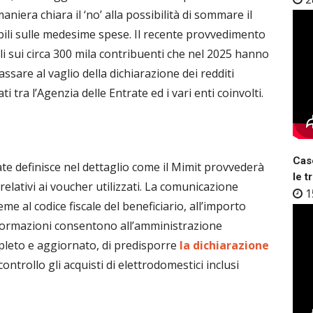
niera chiara il ‘no’ alla possibilità di sommare il
ili sulle medesime spese. Il recente provvedimento
li sui circa 300 mila contribuenti che nel 2025 hanno
sare al vaglio della dichiarazione dei redditi
i tra l’Agenzia delle Entrate ed i vari enti coinvolti.
Case
ate definisce nel dettaglio come il Mimit provvederà
le t
 relativi ai voucher utilizzati. La comunicazione
1
me al codice fiscale del beneficiario, all’importo
informazioni consentono all’amministrazione
mpleto e aggiornato, di predisporre
la dichiarazione
 controllo gli acquisti di elettrodomestici inclusi