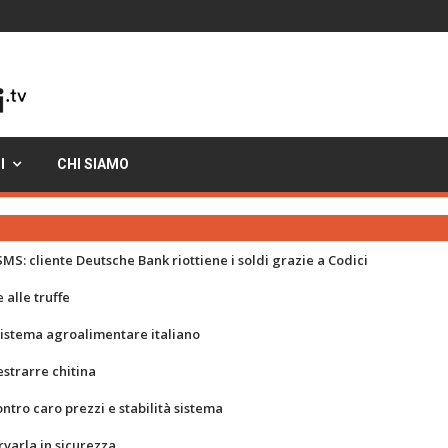
I
CHI SIAMO
MS: cliente Deutsche Bank riottiene i soldi grazie a Codici
 alle truffe
 sistema agroalimentare italiano
strarre chitina
ontro caro prezzi e stabilità sistema
rvarla in sicurezza