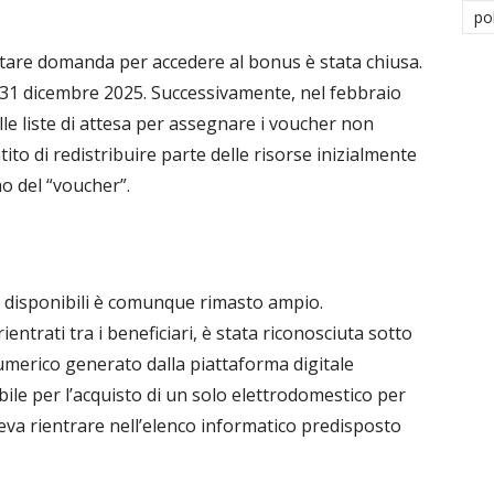
po
sentare domanda per accedere al bonus è stata chiusa.
al 31 dicembre 2025. Successivamente, nel febbraio
lle liste di attesa per assegnare i voucher non
to di redistribuire parte delle risorse inizialmente
o del “voucher”.
di disponibili è comunque rimasto ampio.
entrati tra i beneficiari, è stata riconosciuta sotto
numerico generato dalla piattaforma digitale
abile per l’acquisto di un solo elettrodomestico per
veva rientrare nell’elenco informatico predisposto