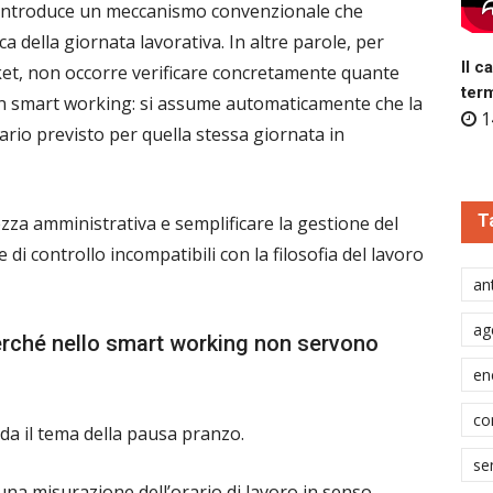
o introduce un meccanismo convenzionale che
a della giornata lavorativa. In altre parole, per
Il c
ticket, non occorre verificare concretamente quante
ter
in smart working: si assume automaticamente che la
1
ario previsto per quella stessa giornata in
T
ezza amministrativa e semplificare la gestione del
i controllo incompatibili con la filosofia del lavoro
ant
ag
perché nello smart working non servono
en
co
rda il tema della pausa pranzo.
se
na misurazione dell’orario di lavoro in senso