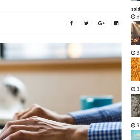
sold
3
3
3
3