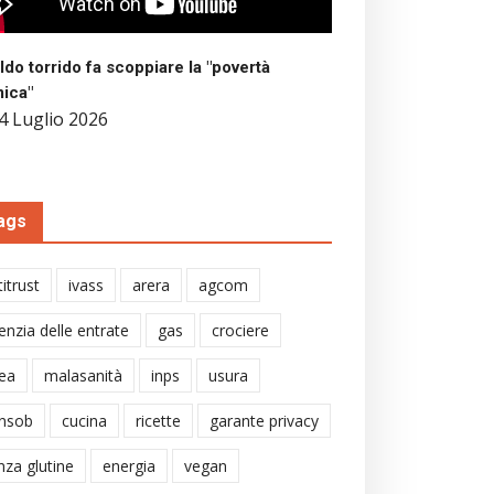
aldo torrido fa scoppiare la "povertà
mica"
4 Luglio 2026
ags
itrust
ivass
arera
agcom
enzia delle entrate
gas
crociere
ea
malasanità
inps
usura
nsob
cucina
ricette
garante privacy
nza glutine
energia
vegan