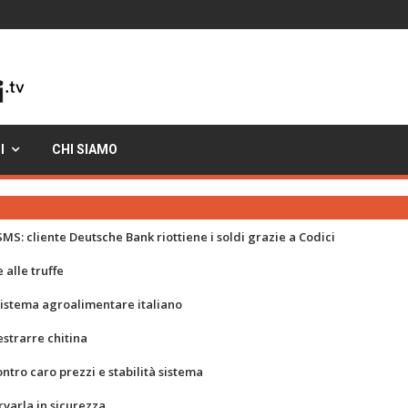
I
CHI SIAMO
MS: cliente Deutsche Bank riottiene i soldi grazie a Codici
 alle truffe
 sistema agroalimentare italiano
strarre chitina
ontro caro prezzi e stabilità sistema
rvarla in sicurezza