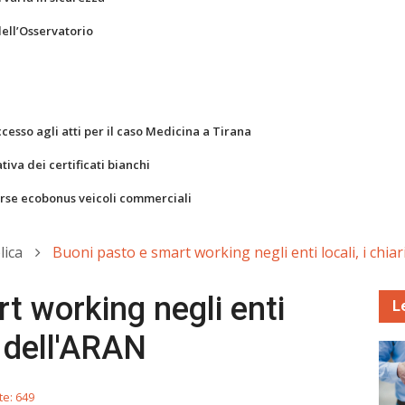
dell’Osservatorio
ccesso agli atti per il caso Medicina a Tirana
va dei certificati bianchi
orse ecobonus veicoli commerciali
lica
Buoni pasto e smart working negli enti locali, i chia
t working negli enti
L
i dell'ARAN
te: 649