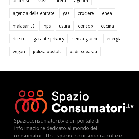
antitrust
ivass
arera
agcom
agenzia delle entrate
gas
crociere
enea
malasanità
inps
usura
consob
cucina
ricette
garante privacy
senza glutine
energia
vegan
polizia postale
padri separati
Spazioconsumatori.tv è un portale di
informazione dedicato al mondo dei
consumatori. Uno spazio in cui sono raccolte e