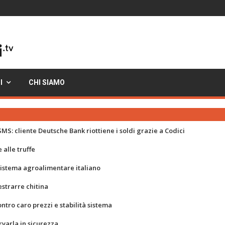
I
CHI SIAMO
MS: cliente Deutsche Bank riottiene i soldi grazie a Codici
 alle truffe
 sistema agroalimentare italiano
strarre chitina
ontro caro prezzi e stabilità sistema
rvarla in sicurezza