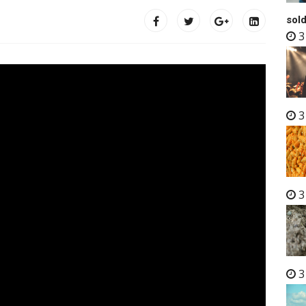
sold
3
3
3
3