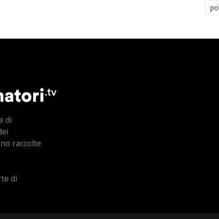
po
e di
dei
ono raccolte
te di