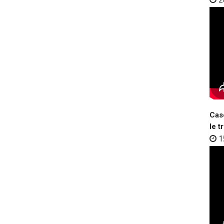
Case
le t
1