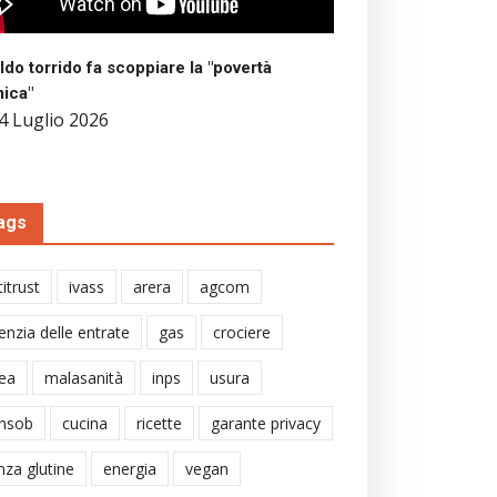
aldo torrido fa scoppiare la "povertà
mica"
4 Luglio 2026
ags
itrust
ivass
arera
agcom
enzia delle entrate
gas
crociere
ea
malasanità
inps
usura
nsob
cucina
ricette
garante privacy
nza glutine
energia
vegan