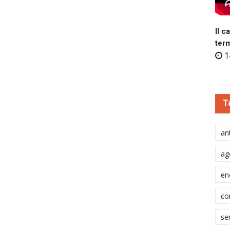
Il c
ter
1
T
ant
ag
en
co
se