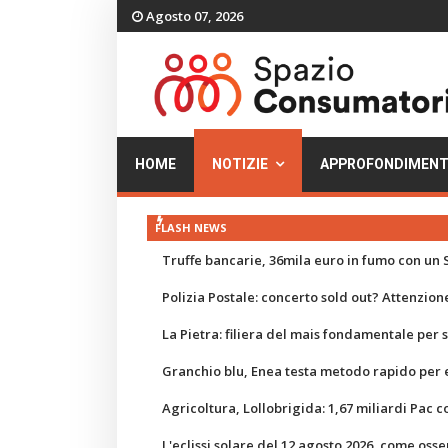
Agosto 07, 2026
HOME
NOTIZIE
APPROFONDIMENT
FLASH NEWS
Truffe bancarie, 36mila euro in fumo con un S
Polizia Postale: concerto sold out? Attenzione
La Pietra: filiera del mais fondamentale per
Granchio blu, Enea testa metodo rapido per e
Agricoltura, Lollobrigida: 1,67 miliardi Pac c
L'eclissi solare del 12 agosto 2026, come osse