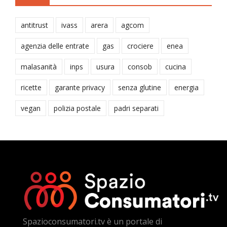
antitrust
ivass
arera
agcom
agenzia delle entrate
gas
crociere
enea
malasanità
inps
usura
consob
cucina
ricette
garante privacy
senza glutine
energia
vegan
polizia postale
padri separati
Spazioconsumatori.tv è un portale di