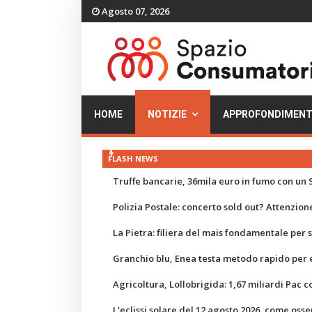
Agosto 07, 2026
HOME
NOTIZIE
APPROFONDIMENT
FLASH NEWS
Truffe bancarie, 36mila euro in fumo con un S
Polizia Postale: concerto sold out? Attenzione
La Pietra: filiera del mais fondamentale per
Granchio blu, Enea testa metodo rapido per e
Agricoltura, Lollobrigida: 1,67 miliardi Pac c
L'eclissi solare del 12 agosto 2026, come osse