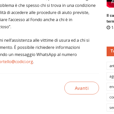
 problema è che spesso chi si trova in una condizione
tà di accedere alle procedure di aiuto previste,
Il c
iare l’accesso al Fondo anche a chi è in
ter
ioso”.
1
nell’assistenza alle vittime di usura ed a chi si
mento. È possibile richiedere informazioni
T
iando un messaggio WhatsApp al numero
ortello@codici.org
.
ant
ag
en
Avanti
co
se