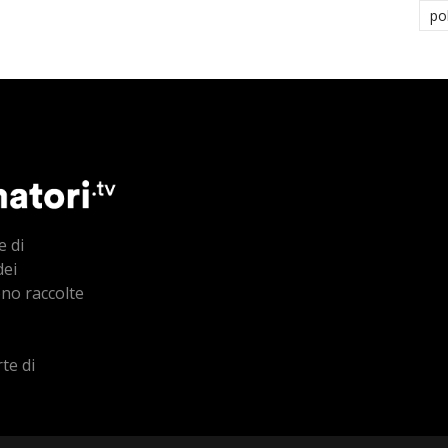
po
e di
dei
ono raccolte
te di