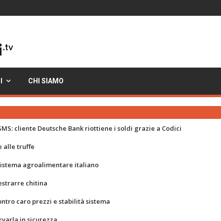
I
CHI SIAMO
MS: cliente Deutsche Bank riottiene i soldi grazie a Codici
 alle truffe
 sistema agroalimentare italiano
strarre chitina
ontro caro prezzi e stabilità sistema
rvarla in sicurezza