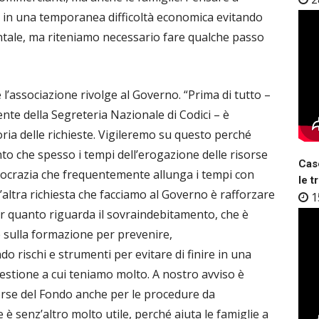
va in una temporanea difficoltà economica evitando
entale, ma riteniamo necessario fare qualche passo
e l’associazione rivolge al Governo. “Prima di tutto –
 della Segreteria Nazionale di Codici – è
oria delle richieste. Vigileremo su questo perché
nto che spesso i tempi dell’erogazione delle risorse
Case
rocrazia che frequentemente allunga i tempi con
le t
’altra richiesta che facciamo al Governo è rafforzare
1
per quanto riguarda il sovraindebitamento, che è
e sulla formazione per prevenire,
do rischi e strumenti per evitare di finire in una
uestione a cui teniamo molto. A nostro avviso è
isorse del Fondo anche per le procedure da
è senz’altro molto utile, perché aiuta le famiglie a