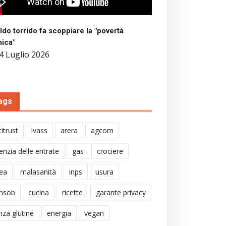
aldo torrido fa scoppiare la "povertà
mica"
4 Luglio 2026
ags
itrust
ivass
arera
agcom
enzia delle entrate
gas
crociere
ea
malasanità
inps
usura
nsob
cucina
ricette
garante privacy
nza glutine
energia
vegan