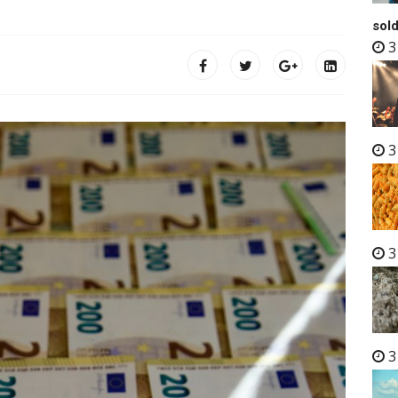
sold
3
3
3
3