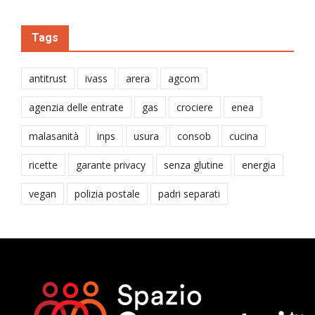
Tags
antitrust
ivass
arera
agcom
agenzia delle entrate
gas
crociere
enea
malasanità
inps
usura
consob
cucina
ricette
garante privacy
senza glutine
energia
vegan
polizia postale
padri separati