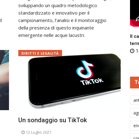
sviluppando un quadro metodologico
standardizzato e innovativo per il
l
campionamento, l’analisi e il monitoraggio
della presenza di questo inquinante
emergente nelle acque lacustri.
Il c
ter
1
DIRITTI E LEGALITÀ
T
ant
ag
s
Un sondaggio su TikTok
en
12 Luglio 2021
co