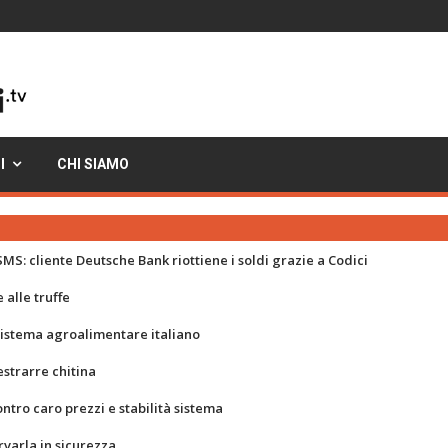
I
CHI SIAMO
MS: cliente Deutsche Bank riottiene i soldi grazie a Codici
 alle truffe
 sistema agroalimentare italiano
strarre chitina
ontro caro prezzi e stabilità sistema
rvarla in sicurezza