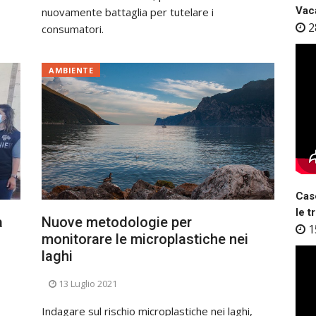
Vaca
nuovamente battaglia per tutelare i
2
consumatori.
AMBIENTE
Case
le t
a
Nuove metodologie per
1
monitorare le microplastiche nei
laghi
13 Luglio 2021
Indagare sul rischio microplastiche nei laghi,