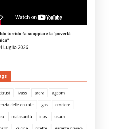
aldo torrido fa scoppiare la "povertà
mica"
4 Luglio 2026
ags
itrust
ivass
arera
agcom
enzia delle entrate
gas
crociere
ea
malasanità
inps
usura
nsob
cucina
ricette
garante privacy