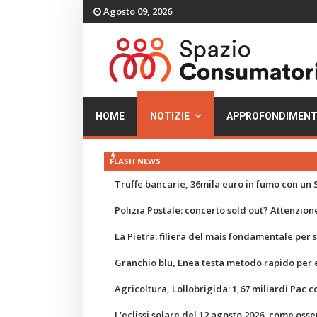
Agosto 09, 2026
HOME
NOTIZIE
APPROFONDIMENT
FLASH NEWS
Truffe bancarie, 36mila euro in fumo con un S
Polizia Postale: concerto sold out? Attenzione
La Pietra: filiera del mais fondamentale per
Granchio blu, Enea testa metodo rapido per e
Agricoltura, Lollobrigida: 1,67 miliardi Pac c
L'eclissi solare del 12 agosto 2026, come osse