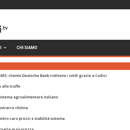
I
CHI SIAMO
MS: cliente Deutsche Bank riottiene i soldi grazie a Codici
 alle truffe
 sistema agroalimentare italiano
strarre chitina
ontro caro prezzi e stabilità sistema
rvarla in sicurezza