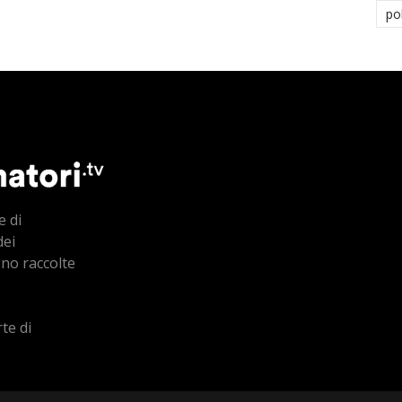
po
e di
dei
ono raccolte
te di