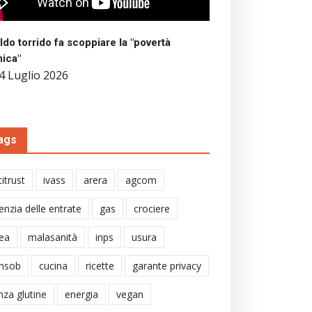
aldo torrido fa scoppiare la "povertà
mica"
4 Luglio 2026
ags
itrust
ivass
arera
agcom
enzia delle entrate
gas
crociere
ea
malasanità
inps
usura
nsob
cucina
ricette
garante privacy
nza glutine
energia
vegan