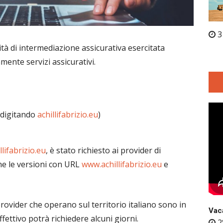
3
vità di intermediazione assicurativa esercitata
mente servizi assicurativi.
 digitando
achillifabrizio.eu
)
llifabrizio.eu
, è stato richiesto ai provider di
he le versioni con URL
www.achillifabrizio.eu
e
rovider che operano sul territorio italiano sono in
Vaca
fettivo potrà richiedere alcuni giorni.
2