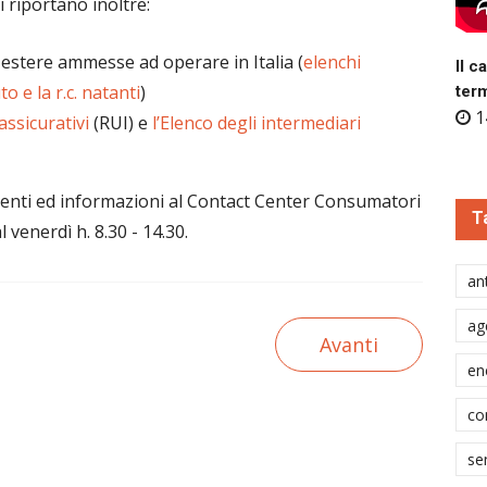
i riportano inoltre:
d estere ammesse ad operare in Italia (
elenchi
Il c
to e la r.c. natanti
)
ter
1
assicurativi
(RUI) e
l’Elenco degli intermediari
enti ed informazioni al Contact Center Consumatori
T
venerdì h. 8.30 - 14.30.
ant
ag
Avanti
en
co
se