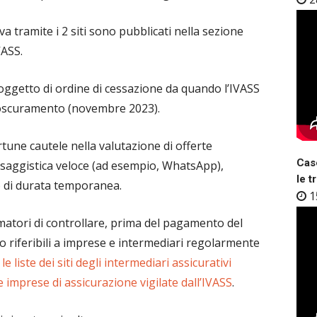
iva tramite i 2 siti sono pubblicati nella sezione
VASS.
i oggetto di ordine di cessazione da quando l’IVASS
i oscuramento (novembre 2023).
une cautele nella valutazione di offerte
Case
ssaggistica veloce (ad esempio, WhatsApp),
le t
to di durata temporanea.
1
umatori di controllare, prima del pagamento del
ano riferibili a imprese e intermediari regolarmente
S
le liste dei siti degli intermediari assicurativi
lle imprese di assicurazione vigilate dall’IVASS
.