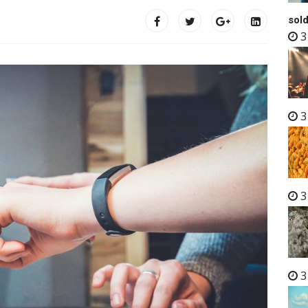
sold
3
3
3
3