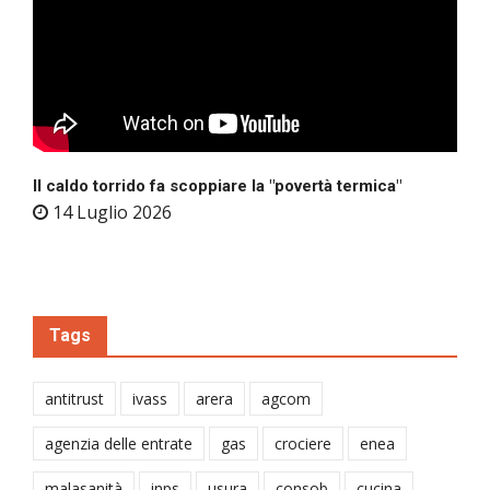
Il caldo torrido fa scoppiare la "povertà termica"
14 Luglio 2026
Tags
antitrust
ivass
arera
agcom
agenzia delle entrate
gas
crociere
enea
malasanità
inps
usura
consob
cucina