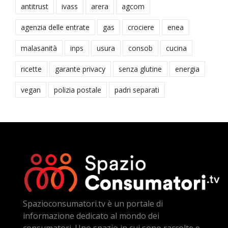
antitrust
ivass
arera
agcom
agenzia delle entrate
gas
crociere
enea
malasanità
inps
usura
consob
cucina
ricette
garante privacy
senza glutine
energia
vegan
polizia postale
padri separati
Spazioconsumatori.tv è un portale di
informazione dedicato al mondo dei
consumatori. Uno spazio in cui sono raccolte e