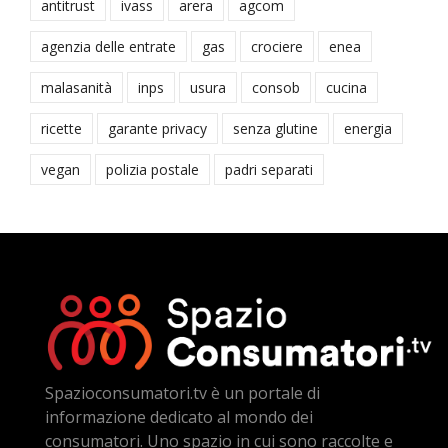
antitrust
ivass
arera
agcom
agenzia delle entrate
gas
crociere
enea
malasanità
inps
usura
consob
cucina
ricette
garante privacy
senza glutine
energia
vegan
polizia postale
padri separati
Spazioconsumatori.tv è un portale di
informazione dedicato al mondo dei
consumatori. Uno spazio in cui sono raccolte e